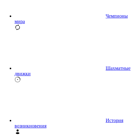
Чемпионы
мира
Шахматные
движки
История
возникновения