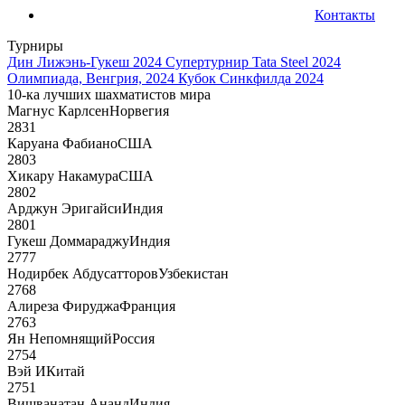
Контакты
Турниры
Дин Лижэнь-Гукеш 2024
Супертурнир Tata Steel 2024
Олимпиада, Венгрия, 2024
Кубок Синкфилда 2024
10-ка лучших шахматистов мира
Магнус Карлсен
Норвегия
2831
Каруана Фабиано
США
2803
Хикару Накамура
США
2802
Арджун Эригайси
Индия
2801
Гукеш Доммараджу
Индия
2777
Нодирбек Абдусатторов
Узбекистан
2768
Алиреза Фируджа
Франция
2763
Ян Непомнящий
Россия
2754
Вэй И
Китай
2751
Вишванатан Ананд
Индия