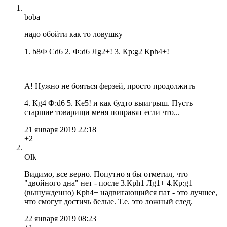
boba
надо обойти как то ловушку
1. b8Ф Cd6 2. Ф:d6 Лg2+! 3. Кр:g2 Крh4+!
А! Нужно не бояться ферзей, просто продолжить
4. Кg4 Ф:d6 5. Ke5! и как будто выигрыш. Пусть
старшие товарищи меня поправят если что...
21 января 2019 22:18
+2
Olk
Видимо, все верно. Попутно я бы отметил, что
"двойного дна" нет - после 3.Крh1 Лg1+ 4.Кр:g1
(вынужденно) Крh4+ надвигающийся пат - это лучшее,
что смогут достичь белые. Т.е. это ложный след.
22 января 2019 08:23