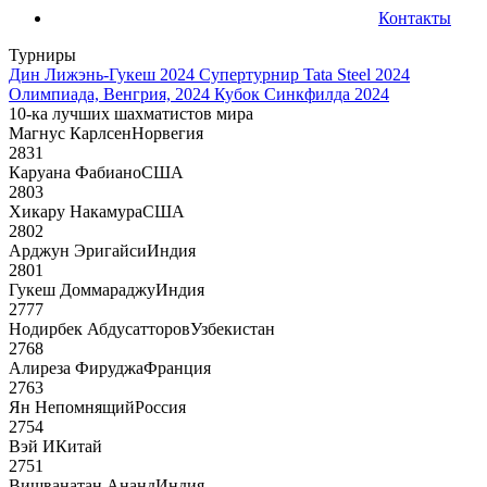
Контакты
Турниры
Дин Лижэнь-Гукеш 2024
Супертурнир Tata Steel 2024
Олимпиада, Венгрия, 2024
Кубок Синкфилда 2024
10-ка лучших шахматистов мира
Магнус Карлсен
Норвегия
2831
Каруана Фабиано
США
2803
Хикару Накамура
США
2802
Арджун Эригайси
Индия
2801
Гукеш Доммараджу
Индия
2777
Нодирбек Абдусатторов
Узбекистан
2768
Алиреза Фируджа
Франция
2763
Ян Непомнящий
Россия
2754
Вэй И
Китай
2751
Вишванатан Ананд
Индия