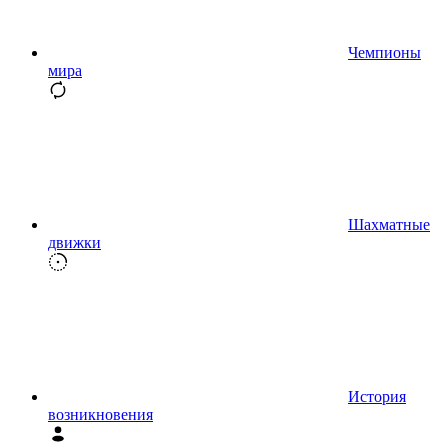
Чемпионы
мира
Шахматные
движки
История
возникновения