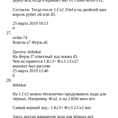
дернуться,тогда открывает мат от слона белого e2.
Согласен. Тогда после 1.Се2 Л:h4 и на двойной шах
король рубит d4 или d5.
25 марта 2019 10:13
0
avitta-74
Король а7 Ферзь а6
Цитата: dobekar
На Ферзь f7 ответный ход пешка d5.
Чем не нравится 1.Kc3+ Ф:с3 2.Се2?
виноват был рассеян
25 марта 2019 12:40
0
dobekar
На 1.Се2 можно бесконечно придумывать ходы для
чёрных. Например, Ф:а2, и на 2.Kb6 мата нет.
Самый верный ход - 1.Kc3+ Ф:с3 2.Се2 мат
Здесь других вариантов хода для чёрных нет.