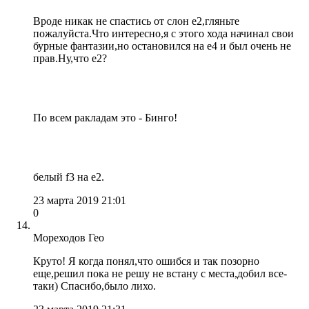
Вроде никак не спастись от слон е2,гляньте
пожалуйста.Что интересно,я с этого хода начинал свои
бурные фантазии,но остановился на е4 и был очень не
прав.Ну,что е2?
По всем ракладам это - Бинго!
белый f3 на e2.
23 марта 2019 21:01
0
Мореходов Гео
Круто! Я когда понял,что ошибся и так позорно
еще,решил пока не решу не встану с места,добил все-
таки) Спасибо,было лихо.