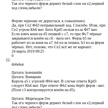
Так его черного ферзя держит белый слон на е2,первый
ход слона,забыли?
Ферзю черному не дернуться, к сожалению)
Да, при Сe2 Фd3 неправильный ход. Спасибо. Итак, при
Сe2 угроза Кb6 мат. Бить Крd5 нельзя из-за Фf7 мат.
Если взять коня на d5 пешкой с c7, то при Фc7 чёрные
закрываются конём на c6 - мата нет. Ферзь b5 не
работает из-за коня на a7, b4 из-за пешки, b3 из-за ферзя
чёрных. Нет, похоже, что Сe2 всё же не вариант.
24 марта 2019 09:25
0
dobekar
Цитата: konstantiin
Цитата: Bantaputu
Король a5 с угрозой Фb4 мат. В случае ответа Крd3
следует Кb4 мат. При ответе Фb2 конь берёт ферзя - мат.
(Поле c3 контролируется конём на d5).
Цитата: Мореходов Гео
Так его черного ферзя держит белый слон на е2,первый
ход слона,забыли?