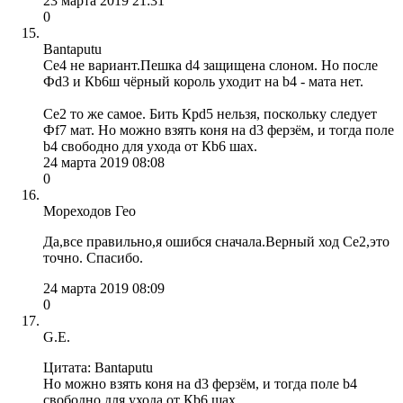
23 марта 2019 21:31
0
Bantaputu
Се4 не вариант.Пешка d4 защищена слоном. Но после
Фd3 и Кb6ш чёрный король уходит на b4 - мата нет.
Сe2 то же самое. Бить Крd5 нельзя, поскольку следует
Фf7 мат. Но можно взять коня на d3 ферзём, и тогда поле
b4 свободно для ухода от Кb6 шах.
24 марта 2019 08:08
0
Мореходов Гео
Да,все правильно,я ошибся сначала.Верный ход Ce2,это
точно. Спасибо.
24 марта 2019 08:09
0
G.E.
Цитата: Bantaputu
Но можно взять коня на d3 ферзём, и тогда поле b4
свободно для ухода от Кb6 шах.