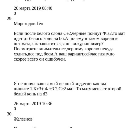
26 марта 2019 08:40
0
Мореходов Гео
Если после белого слона Ce2,черные пойдут Ф:а2,то мат
идет от белого коня на b6.А почему в таком варианте
нет мата,как защититься,я не вижу,например?
Посмотрите внимательнее,черному королю некуда
ходить,все под боем.А ваш вариант,сейчас гляну,но
скорее всего он ошибочен.
Я не понял ваш самый верный ход,если как вы
пишите 1.Kc3+ Ф:с3 2.Се2 мат. То мату мешает второй
белый конь на d3
26 марта 2019 10:36
0
Железнов