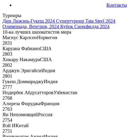
Контакты
Турниры
Дин Лижэнь-Гукеш 2024
Супертурнир Tata Steel 2024
Олимпиада, Венгрия, 2024
Кубок Синкфилда 2024
10-ка лучших шахматистов мира
Магнус Карлсен
Норвегия
2831
Каруана Фабиано
США
2803
Хикару Накамура
США
2802
Арджун Эригайси
Индия
2801
Гукеш Доммараджу
Индия
2777
Нодирбек Абдусатторов
Узбекистан
2768
Алиреза Фируджа
Франция
2763
Ян Непомнящий
Россия
2754
Вэй И
Китай
2751
Вишванатан Ананд
Индия