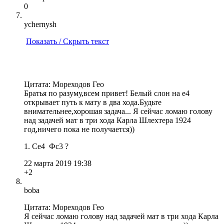
0
ychernysh
Показать / Скрыть текст
Цитата: Мореходов Гео
Братья по разуму,всем привет! Белый слон на e4
открывает путь к мату в два хода.Будьте
внимательнее,хорошая задача... Я сейчас ломаю голову
над задачей мат в три хода Карла Шлехтера 1924
год,ничего пока не получается))
1. Ce4 Фc3 ?
22 марта 2019 19:38
+2
boba
Цитата: Мореходов Гео
Я сейчас ломаю голову над задачей мат в три хода Карла