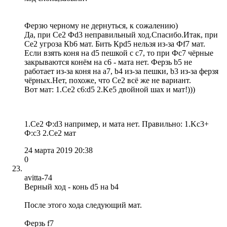
Ферзю черному не дернуться, к сожалению)
Да, при Сe2 Фd3 неправильный ход.Спасибо.Итак, при
Сe2 угроза Кb6 мат. Бить Крd5 нельзя из-за Фf7 мат.
Если взять коня на d5 пешкой с c7, то при Фc7 чёрные
закрываются конём на c6 - мата нет. Ферзь b5 не
работает из-за коня на a7, b4 из-за пешки, b3 из-за ферзя
чёрных.Нет, похоже, что Сe2 всё же не вариант.
Вот мат: 1.Се2 с6:d5 2.Ke5 двойной шах и мат!)))
1.Се2 Ф:d3 например, и мата нет. Правильно: 1.Kc3+
Ф:с3 2.Се2 мат
24 марта 2019 20:38
0
avitta-74
Верный ход - конь d5 на b4
После этого хода следующий мат.
Ферзь f7