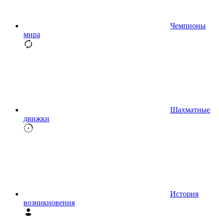
Чемпионы
мира
Шахматные
движки
История
возникновения