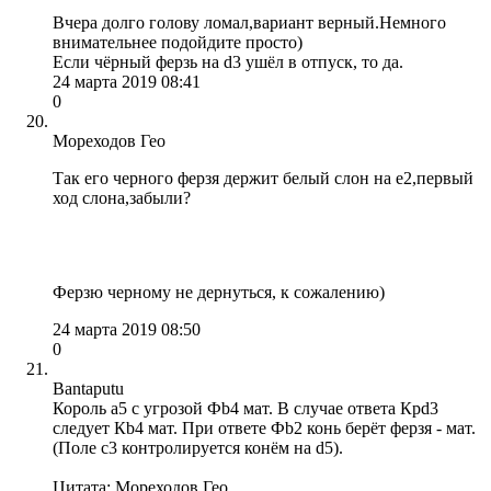
Вчера долго голову ломал,вариант верный.Немного
внимательнее подойдите просто)
Если чёрный ферзь на d3 ушёл в отпуск, то да.
24 марта 2019 08:41
0
Мореходов Гео
Так его черного ферзя держит белый слон на е2,первый
ход слона,забыли?
Ферзю черному не дернуться, к сожалению)
24 марта 2019 08:50
0
Bantaputu
Король a5 с угрозой Фb4 мат. В случае ответа Крd3
следует Кb4 мат. При ответе Фb2 конь берёт ферзя - мат.
(Поле c3 контролируется конём на d5).
Цитата: Мореходов Гео