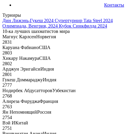
Контакты
Турниры
Дин Лижэнь-Гукеш 2024
Супертурнир Tata Steel 2024
Олимпиада, Венгрия, 2024
Кубок Синкфилда 2024
10-ка лучших шахматистов мира
Магнус Карлсен
Норвегия
2831
Каруана Фабиано
США
2803
Хикару Накамура
США
2802
Арджун Эригайси
Индия
2801
Гукеш Доммараджу
Индия
2777
Нодирбек Абдусатторов
Узбекистан
2768
Алиреза Фируджа
Франция
2763
Ян Непомнящий
Россия
2754
Вэй И
Китай
2751
Вишванатан Ананд
Индия