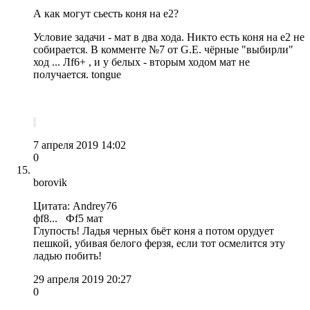
А как могут сьесть коня на е2?
Условие задачи - мат в два хода. Никто есть коня на е2 не
собирается. В комменте №7 от G.E. чёрные "выбирли"
ход ... Лf6+ , и у белых - вторым ходом мат не
получается. tongue
7 апреля 2019 14:02
0
borovik
Цитата: Andrey76
фf8... Фf5 мат
Глупость! Ладья черных бьёт коня а потом орудует
пешкой, убивая белого ферзя, если тот осмелится эту
ладью побить!
29 апреля 2019 20:27
0