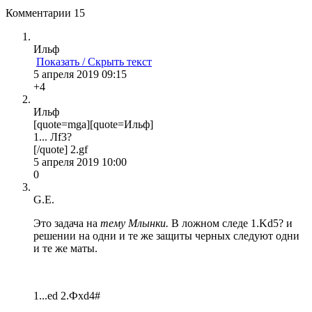
Комментарии
15
Ильф
Показать / Скрыть текст
5 апреля 2019 09:15
+4
Ильф
[quote=mga][quote=Ильф]
1... Лf3?
[/quote] 2.gf
5 апреля 2019 10:00
0
G.E.
Это задача на
тему Млынки.
В ложном следе 1.Kd5? и
решении на одни и те же защиты черных следуют одни
и те же маты.
1...ed 2.Фхd4#