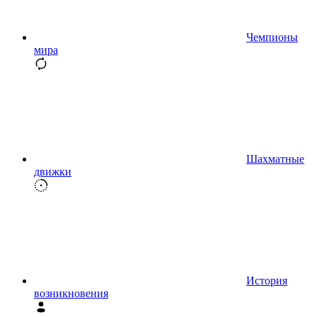
Чемпионы
мира
Шахматные
движки
История
возникновения