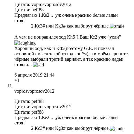
Цитата: voprosvoprosov2012
Цитата: peff88
Предлагаю 1.Ке2... уж очень красиво белые ладьи
стоят
2.Кс3# или Кg3# как выбирут чёрные.
А чем не понравился ход Кh5 ? Ваш Ке2 уже "уели"
Хороший ход, как и Кd5(поэтому G.E. и показал
основной смысл такой отход конём), а в моём варианте
чёрные выбрали третий вариант, а так красиво ладьи
стояли...
6 апреля 2019 21:44
+1
voprosvoprosov2012
Цитата: peff88
Цитата: voprosvoprosov2012
Цитата: peff88
Предлагаю 1.Ке2... уж очень красиво белые ладьи
стоят
2.Кс3# или Кg3# как выбирут чёрные.