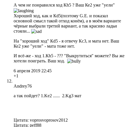
А чем не понравился ход Кh5 ? Ваш Ке2 уже "уели"
Хороший ход, как и Кd5(поэтому G.E. и показал
основной смысл такой отход конём), а в моём варианте
чёрные выбрали третий вариант, а так красиво ладьи
стояли...
На "хороший ход" Кd5 - я отвечу Кс3, и мата нет. Ваш
Ке2 уже "уели" - мата тоже нет.
И всё-же - ход 1.Кh5 - ??? "Выкрутиться" можете? Вы же
хотели поиграть. Ваш ход.
6 апреля 2019 22:45
+1
Andrey76
а так пойдет? 1.Ke2 ...... 2.Kg3 мат
Цитата: voprosvoprosov2012
Цитата: peff88