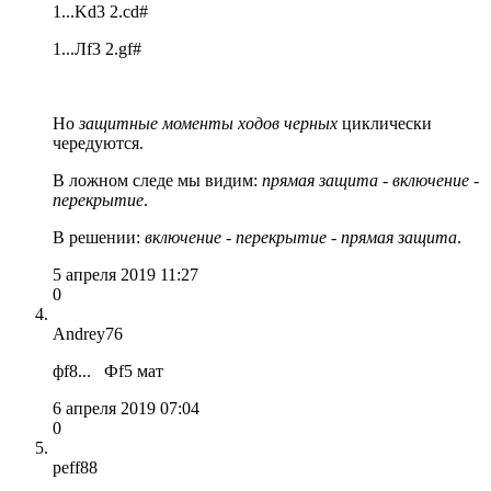
1...Kd3 2.cd#
1...Лf3 2.gf#
Но
защитные моменты ходов черных
циклически
чередуются.
В ложном следе мы видим:
прямая защита - включение -
перекрытие
.
В решении:
включение - перекрытие - прямая защита
.
5 апреля 2019 11:27
0
Andrey76
фf8... Фf5 мат
6 апреля 2019 07:04
0
peff88