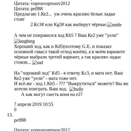
Цитата: voprosvoprosov2012
Цитата: peff88
Предлагаю 1.Ке2... уж очень красиво белые ладьи
стоят
2.Кс3# или Кg3# как выбирут чёрные.
А чем не понравился ход Кh5 ? Ваш Ке2 уже "уели"
Хороший ход, как и Кd5(поэтому G.E. и показал
основной смысл такой отход конём), а в моём варианте
чёрные выбрали третий вариант, а так красиво ладьи
стояли...
На "хороший ход" Кd5 - я отвечу Кс3, и мата нет. Ваш
Ке2 уже "уели" - мата тоже нет.
И всё-же - ход 1.Кh5 - ??? "Выкрутиться" можете? Вы же
хотели поиграть. Ваш ход.
А как могут сьесть коня на е2?
7 апреля 2019 10:55
0
peff88
Цитата: voprosvoprosov2012