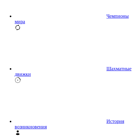
Чемпионы
мира
Шахматные
движки
История
возникновения