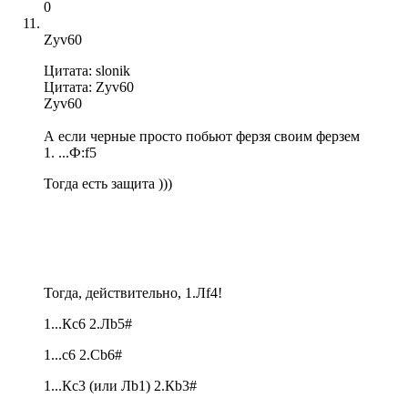
0
Zyv60
Цитата: slonik
Цитата: Zyv60
Zyv60
А если черные просто побьют ферзя своим ферзем
1. ...Ф:f5
Тогда есть защита )))
Тогда, действительно, 1.Лf4!
1...Кс6 2.Лb5#
1...с6 2.Сb6#
1...Кс3 (или Лb1) 2.Кb3#