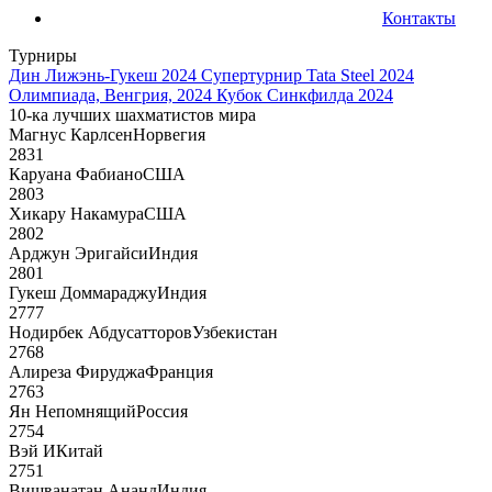
Контакты
Турниры
Дин Лижэнь-Гукеш 2024
Супертурнир Tata Steel 2024
Олимпиада, Венгрия, 2024
Кубок Синкфилда 2024
10-ка лучших шахматистов мира
Магнус Карлсен
Норвегия
2831
Каруана Фабиано
США
2803
Хикару Накамура
США
2802
Арджун Эригайси
Индия
2801
Гукеш Доммараджу
Индия
2777
Нодирбек Абдусатторов
Узбекистан
2768
Алиреза Фируджа
Франция
2763
Ян Непомнящий
Россия
2754
Вэй И
Китай
2751
Вишванатан Ананд
Индия