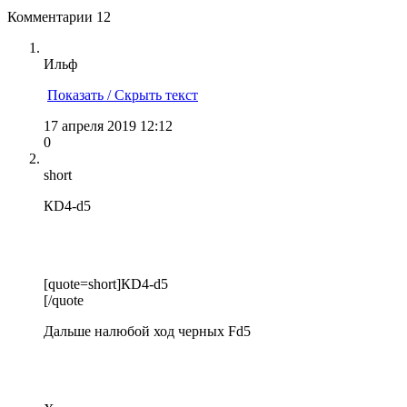
Комментарии
12
Ильф
Показать / Скрыть текст
17 апреля 2019 12:12
0
short
КD4-d5
[quote=short]КD4-d5
[/quote
Дальше налюбой ход черных Fd5