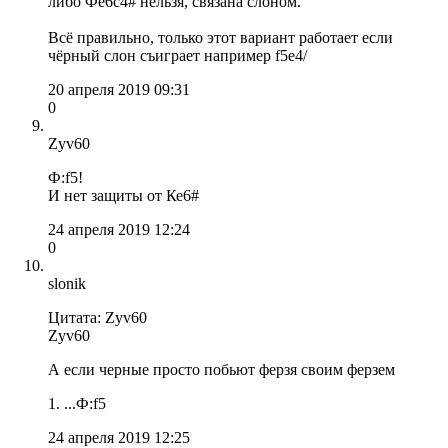
либо Фe6c4# нельзя, связана слоном.
Всё правильно, только этот вариант работает если
чёрный слон съиграет например f5e4/
20 апреля 2019 09:31
0
Zyv60
Ф:f5!
И нет защиты от Ке6#
24 апреля 2019 12:24
0
slonik
Цитата: Zyv60
Zyv60
А если черные просто побьют ферзя своим ферзем
1. ...Ф:f5
24 апреля 2019 12:25