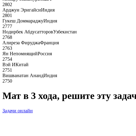
2802
Арджун Эригайси
Индия
2801
Гукеш Доммараджу
Индия
2777
Нодирбек Абдусатторов
Узбекистан
2768
Алиреза Фируджа
Франция
2763
Ян Непомнящий
Россия
2754
Вэй И
Китай
2751
Вишванатан Ананд
Индия
2750
Мат в 3 хода, решите эту зад
Задачи онлайн