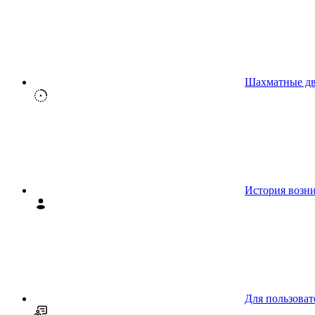
Шахматные д
История возн
Для пользоват