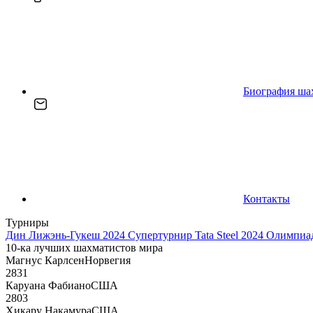
Биография ша
Контакты
Турниры
Дин Лижэнь-Гукеш 2024
Супертурнир Tata Steel 2024
Олимпиад
10-ка лучших шахматистов мира
Магнус Карлсен
Норвегия
2831
Каруана Фабиано
США
2803
Хикару Накамура
США