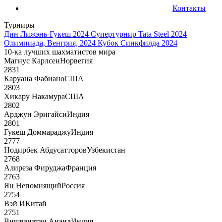
Контакты
Турниры
Дин Лижэнь-Гукеш 2024
Супертурнир Tata Steel 2024
Олимпиада, Венгрия, 2024
Кубок Синкфилда 2024
10-ка лучших шахматистов мира
Магнус Карлсен
Норвегия
2831
Каруана Фабиано
США
2803
Хикару Накамура
США
2802
Арджун Эригайси
Индия
2801
Гукеш Доммараджу
Индия
2777
Нодирбек Абдусатторов
Узбекистан
2768
Алиреза Фируджа
Франция
2763
Ян Непомнящий
Россия
2754
Вэй И
Китай
2751
Вишванатан Ананд
Индия