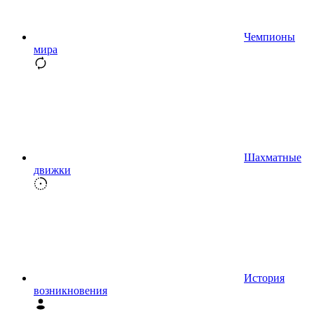
Чемпионы
мира
Шахматные
движки
История
возникновения