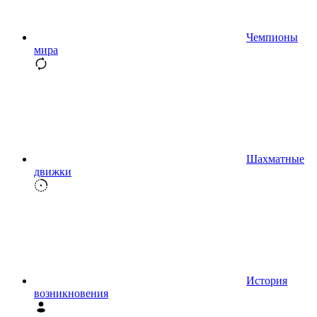
Чемпионы
мира
Шахматные
движки
История
возникновения