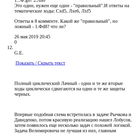
1...Ф:g6? 2.Лh6
Это один, нужен еще один - "правильный".И ответы на
тематические ходы: Cxd5, Лxe6, Лхf5
Ответы в 8 комменте. Какой же "правильный", но
ложный - 1.Фd8? что ли?
26 мая 2019 20:45
0
G.E.
Показать / Скрыть текст
Полный циклический Лачный - одни и те же вторые
ходы циклически сдвигаются на одни и те же защиты
черных.
Впервые подобная схема встретилась в задаче Рычкова и
Давиденко, потом красивую реализацию нашел Лобусов,
затем появилось еще несколько задач с похожей логикой.
Задача Велимировича не лучшая из них, главным