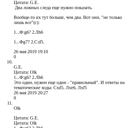
Цитата: G.E.
Два ложных следа еще нужно показать.
Вообще-то их тут больше, чем два. Вот они, "не только
лишь все"(с):
1...Ф:g6? 2.Лh6
1...Фg7? 2.C:d5.
26 мая 2019 19:10
0
G.E.
Цитата: Olk
1...Ф:g6? 2.Лh6
Это один, нужен еще один - "правильный". И ответы на
тематические ходы: Cxd5, Лxe6, Лхf5
26 мая 2019 20:27
0
Olk
Цитата: G.E.
Цитата: Olk