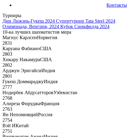
Контакты
Турниры
Дин Лижэнь-Гукеш 2024
Супертурнир Tata Steel 2024
Олимпиада, Венгрия, 2024
Кубок Синкфилда 2024
10-ка лучших шахматистов мира
Магнус Карлсен
Норвегия
2831
Каруана Фабиано
США
2803
Хикару Накамура
США
2802
Арджун Эригайси
Индия
2801
Гукеш Доммараджу
Индия
2777
Нодирбек Абдусатторов
Узбекистан
2768
Алиреза Фируджа
Франция
2763
Ян Непомнящий
Россия
2754
Вэй И
Китай
2751
Вишванатан Ананд
Индия