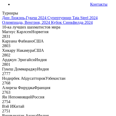
Контакты
Турниры
Дин Лижэнь-Гукеш 2024
Супертурнир Tata Steel 2024
Олимпиада, Венгрия, 2024
Кубок Синкфилда 2024
10-ка лучших шахматистов мира
Магнус Карлсен
Норвегия
2831
Каруана Фабиано
США
2803
Хикару Накамура
США
2802
Арджун Эригайси
Индия
2801
Гукеш Доммараджу
Индия
2777
Нодирбек Абдусатторов
Узбекистан
2768
Алиреза Фируджа
Франция
2763
Ян Непомнящий
Россия
2754
Вэй И
Китай
2751
Вишванатан Ананд
Индия