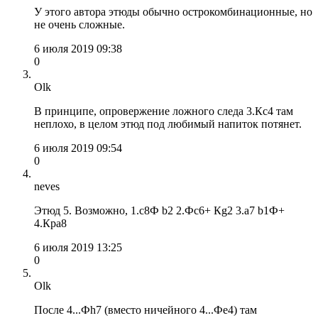
У этого автора этюды обычно острокомбинационные, но
не очень сложные.
6 июля 2019 09:38
0
Olk
В принципе, опровержение ложного следа 3.Кс4 там
неплохо, в целом этюд под любимый напиток потянет.
6 июля 2019 09:54
0
neves
Этюд 5. Возможно, 1.c8Ф b2 2.Фc6+ Кg2 3.a7 b1Ф+
4.Крa8
6 июля 2019 13:25
0
Olk
После 4...Фh7 (вместо ничейного 4...Фe4) там