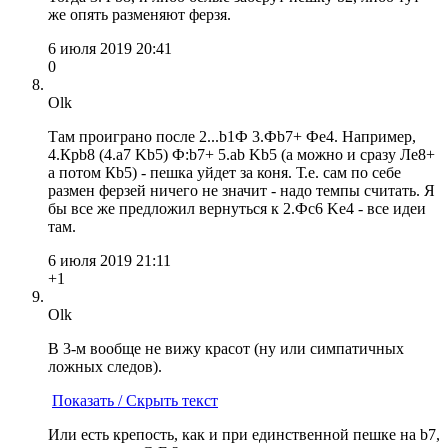
же опять разменяют ферзя.
6 июля 2019 20:41
0
Olk
Там проиграно после 2...b1Ф 3.Фb7+ Фe4. Например,
4.Крb8 (4.a7 Kb5) Ф:b7+ 5.ab Kb5 (а можно и сразу Лe8+
а потом Кb5) - пешка уйдет за коня. Т.е. сам по себе
размен ферзей ничего не значит - надо темпы считать. Я
бы все же предложил вернуться к 2.Фс6 Ke4 - все идеи
там.
6 июля 2019 21:11
+1
Olk
В 3-м вообще не вижу красот (ну или симпатичных
ложных следов).
Показать / Скрыть текст
Или есть крепость, как и при единственной пешке на b7,