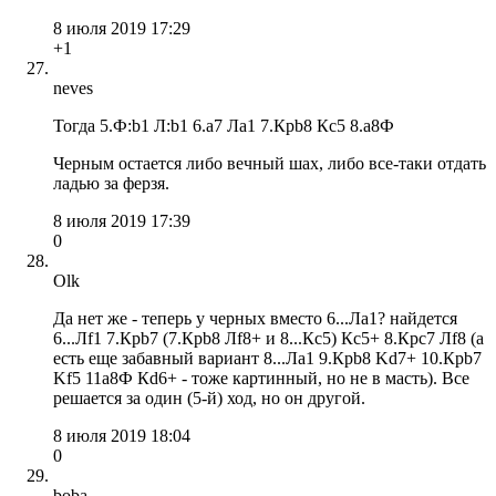
8 июля 2019 17:29
+1
neves
Тогда 5.Ф:b1 Л:b1 6.a7 Лa1 7.Крb8 Кc5 8.a8Ф
Черным остается либо вечный шах, либо все-таки отдать
ладью за ферзя.
8 июля 2019 17:39
0
Olk
Да нет же - теперь у черных вместо 6...Лa1? найдется
6...Лf1 7.Крb7 (7.Крb8 Лf8+ и 8...Кс5) Кс5+ 8.Крc7 Лf8 (а
есть еще забавный вариант 8...Лa1 9.Крb8 Kd7+ 10.Крb7
Kf5 11a8Ф Кd6+ - тоже картинный, но не в масть). Все
решается за один (5-й) ход, но он другой.
8 июля 2019 18:04
0
boba