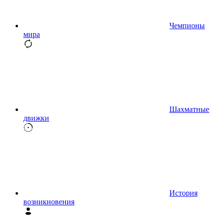
Чемпионы
мира
Шахматные
движки
История
возникновения