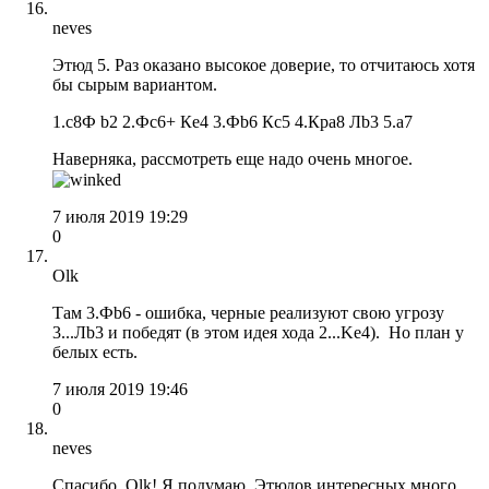
neves
Этюд 5. Раз оказано высокое доверие, то отчитаюсь хотя
бы сырым вариантом.
1.c8Ф b2 2.Фc6+ Кe4 3.Фb6 Кс5 4.Крa8 Лb3 5.a7
Наверняка, рассмотреть еще надо очень многое.
7 июля 2019 19:29
0
Olk
Там 3.Фb6 - ошибка, черные реализуют свою угрозу
3...Лb3 и победят (в этом идея хода 2...Ke4). Но план у
белых есть.
7 июля 2019 19:46
0
neves
Спасибо, Olk! Я подумаю. Этюдов интересных много,