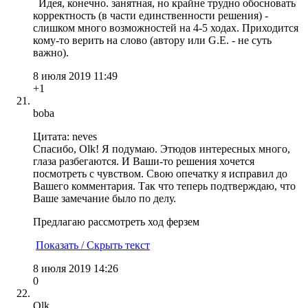
Идея, конечно. занятная, но крайне трудно обосновать
корректность (в части единственности решения) -
слишком много возможностей на 4-5 ходах. Приходится
кому-то верить на слово (автору или G.E. - не суть
важно).
8 июля 2019 11:49
+1
boba
Цитата: neves
Спасибо, Olk! Я подумаю. Этюдов интересных много,
глаза разбегаются. И Ваши-то решения хочется
посмотреть с чувством. Свою опечатку я исправил до
Вашего комментария. Так что теперь подтверждаю, что
Ваше замечание было по делу.
Предлагаю рассмотреть ход ферзем
Показать / Скрыть текст
8 июля 2019 14:26
0
Olk