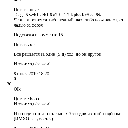
Цитата: neves
Тогда 5.Ф:b1 Л:b1 6.a7 Лa1 7.Крb8 Кc5 8.a8Ф
Черным остается либо вечный шах, либо все-таки отдать
ладью за ферзя.
Подсказка в комменте 15.
Цитата: olk
Все решается за один (5-й) ход, но он другой.
И этот ход ферзем!
8 июля 2019 18:20
0
Olk
Цитата: boba
И этот ход ферзем!
И он один стоит остальных 5 этюдов из этой подборки
(ИМХО разумеется).