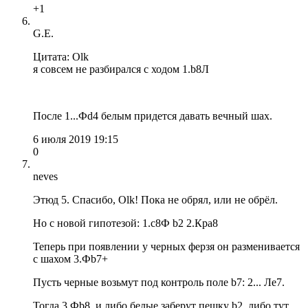
+1
G.E.
Цитата: Olk
я совсем не разбирался с ходом 1.b8Л
После 1...Фd4 белым придется давать вечный шах.
6 июля 2019 19:15
0
neves
Этюд 5. Спасибо, Olk! Пока не обрял, или не обрёл.
Но с новой гипотезой: 1.c8Ф b2 2.Крa8
Теперь при появлении у черных ферзя он разменивается
с шахом 3.Фb7+
Пусть черные возьмут под контроль поле b7: 2... Лe7.
Тогда 3.Фb8, и либо белые заберут пешку b2, либо тут