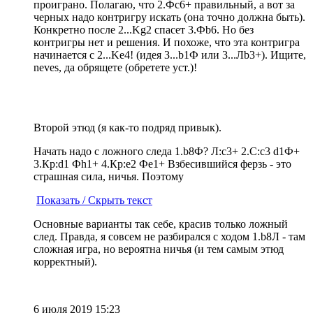
проиграно. Полагаю, что 2.Фc6+ правильный, а вот за
черных надо контригру искать (она точно должна быть).
Конкретно после 2...Kg2 спасет 3.Фb6. Но без
контригры нет и решения. И похоже, что эта контригра
начинается с 2...Ke4! (идея 3...b1Ф или 3...Лb3+). Ищите,
neves, да обрящете (обретете уст.)!
Второй этюд (я как-то подряд привык).
Начать надо с ложного следа 1.b8Ф? Л:c3+ 2.C:c3 d1Ф+
3.Кр:d1 Фh1+ 4.Кр:e2 Фe1+ Взбесившийся ферзь - это
страшная сила, ничья. Поэтому
Показать / Скрыть текст
Основные варианты так себе, красив только ложный
след. Правда, я совсем не разбирался с ходом 1.b8Л - там
сложная игра, но вероятна ничья (и тем самым этюд
корректный).
6 июля 2019 15:23