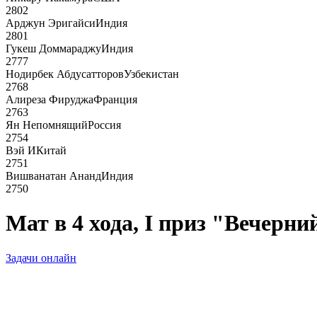
2802
Арджун Эригайси
Индия
2801
Гукеш Доммараджу
Индия
2777
Нодирбек Абдусатторов
Узбекистан
2768
Алиреза Фируджа
Франция
2763
Ян Непомнящий
Россия
2754
Вэй И
Китай
2751
Вишванатан Ананд
Индия
2750
Мат в 4 хода, I приз "Вечерни
Задачи онлайн