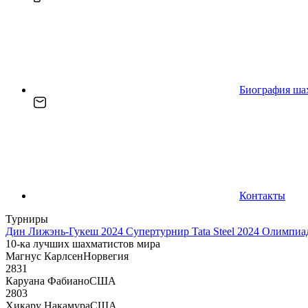
Биография ша
Контакты
Турниры
Дин Лижэнь-Гукеш 2024
Супертурнир Tata Steel 2024
Олимпиад
10-ка лучших шахматистов мира
Магнус Карлсен
Норвегия
2831
Каруана Фабиано
США
2803
Хикару Накамура
США