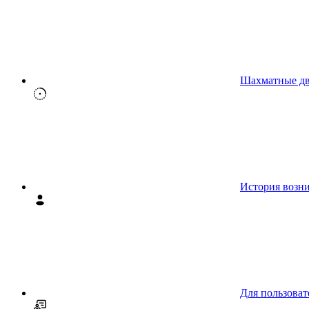
Шахматные д
История возн
Для пользоват