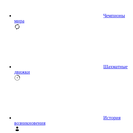
Чемпионы
мира
Шахматные
движки
История
возникновения