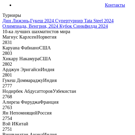
Контакты
Турниры
Дин Лижэнь-Гукеш 2024
Супертурнир Tata Steel 2024
Олимпиада, Венгрия, 2024
Кубок Синкфилда 2024
10-ка лучших шахматистов мира
Магнус Карлсен
Норвегия
2831
Каруана Фабиано
США
2803
Хикару Накамура
США
2802
Арджун Эригайси
Индия
2801
Гукеш Доммараджу
Индия
2777
Нодирбек Абдусатторов
Узбекистан
2768
Алиреза Фируджа
Франция
2763
Ян Непомнящий
Россия
2754
Вэй И
Китай
2751
Вишванатан Ананд
Индия