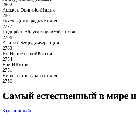
2802
Арджун Эригайси
Индия
2801
Гукеш Доммараджу
Индия
2777
Нодирбек Абдусатторов
Узбекистан
2768
Алиреза Фируджа
Франция
2763
Ян Непомнящий
Россия
2754
Вэй И
Китай
2751
Вишванатан Ананд
Индия
2750
Самый естественный в мире 
Задачи онлайн