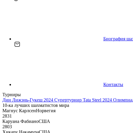
Биография ша
Контакты
Турниры
Дин Лижэнь-Гукеш 2024
Супертурнир Tata Steel 2024
Олимпиад
10-ка лучших шахматистов мира
Магнус Карлсен
Норвегия
2831
Каруана Фабиано
США
2803
Хикару Накамура
США