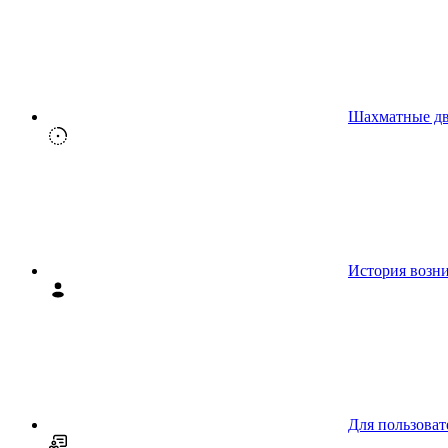
Шахматные д
История возн
Для пользоват