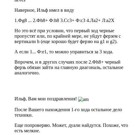
Наверное, Ильф имел в виду
1.Фg8 ... 2.Фh8+ Ф:h8 3.Сc3+ Ф:c3 4.Лa2+ Л:a2X
Но это всё при условии, что первый ход черные
пропустят или, по крайней мере, не уйдут ферзем с
вертикали h (еще хорошо будет ферзю на g1 и g2).
А если 1... Ф:e1, то можно управиться за 3 хода.
Впрочем, и в других случаях после 2.Фh8+ черный
ферзь обязан зайти на главную диагональ, остальное
аналогично.
Ильф, Вам мои поздравления!
После Вашего нахождения 1-го хода остальное дело
техники.
Еще попроверяю. Может, дуали найдутся. Похоже, что
есть мелкие.