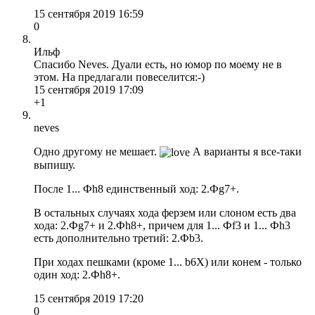
15 сентября 2019 16:59
0
Ильф
Спасибо Neves. Дуали есть, но юмор по моему не в
этом. На предлагали повеселится:-)
15 сентября 2019 17:09
+1
neves
Одно другому не мешает.
А варианты я все-таки
выпишу.
После 1... Фh8 единственный ход: 2.Фg7+.
В остальных случаях хода ферзем или слоном есть два
хода: 2.Фg7+ и 2.Фh8+, причем для 1... Фf3 и 1... Фh3
есть дополнительно третий: 2.Фb3.
При ходах пешками (кроме 1... b6X) или конем - только
один ход: 2.Фh8+.
15 сентября 2019 17:20
0