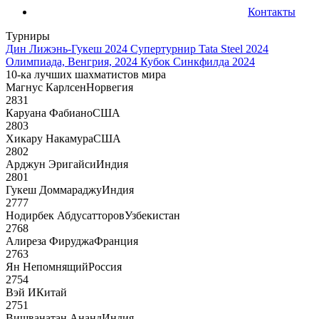
Контакты
Турниры
Дин Лижэнь-Гукеш 2024
Супертурнир Tata Steel 2024
Олимпиада, Венгрия, 2024
Кубок Синкфилда 2024
10-ка лучших шахматистов мира
Магнус Карлсен
Норвегия
2831
Каруана Фабиано
США
2803
Хикару Накамура
США
2802
Арджун Эригайси
Индия
2801
Гукеш Доммараджу
Индия
2777
Нодирбек Абдусатторов
Узбекистан
2768
Алиреза Фируджа
Франция
2763
Ян Непомнящий
Россия
2754
Вэй И
Китай
2751
Вишванатан Ананд
Индия