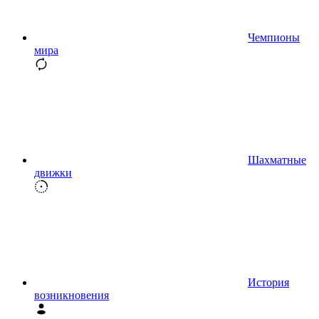
Чемпионы
мира
Шахматные
движки
История
возникновения