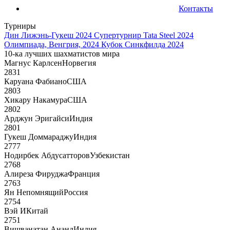
Контакты
Турниры
Дин Лижэнь-Гукеш 2024
Супертурнир Tata Steel 2024
Олимпиада, Венгрия, 2024
Кубок Синкфилда 2024
10-ка лучших шахматистов мира
Магнус Карлсен
Норвегия
2831
Каруана Фабиано
США
2803
Хикару Накамура
США
2802
Арджун Эригайси
Индия
2801
Гукеш Доммараджу
Индия
2777
Нодирбек Абдусатторов
Узбекистан
2768
Алиреза Фируджа
Франция
2763
Ян Непомнящий
Россия
2754
Вэй И
Китай
2751
Вишванатан Ананд
Индия