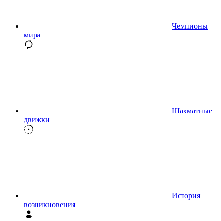
Чемпионы
мира
Шахматные
движки
История
возникновения