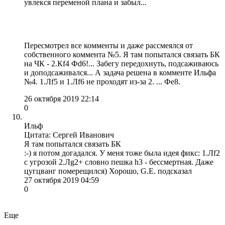
увлекся переменой плана и забыл...
Пересмотрел все комменты и даже рассмеялся от
собственного коммента №5. Я там попытался связать БК
на ЧК - 2.Кf4 Фd6!... Забегу передохнуть, подсаживаюсь
и доподсаживался... А задача решена в комменте Ильфа
№4. 1.Лf5 и 1.Лf6 не проходят из-за 2. ... Фе8.
26 октября 2019 22:14
0
Ильф
Цитата: Сергей Иванович
Я там попытался связать БК
:-) я потом догадался. У меня тоже была идея фикс: 1.Лf2
с угрозой 2.Лg2+ словно пешка h3 - бессмертная. Даже
цугцванг померещился) Хорошо, G.E. подсказал
27 октября 2019 04:59
0
Еще