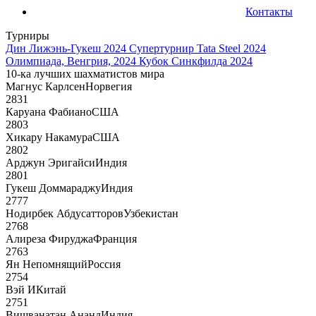
Контакты
Турниры
Дин Лижэнь-Гукеш 2024
Супертурнир Tata Steel 2024
Олимпиада, Венгрия, 2024
Кубок Синкфилда 2024
10-ка лучших шахматистов мира
Магнус Карлсен
Норвегия
2831
Каруана Фабиано
США
2803
Хикару Накамура
США
2802
Арджун Эригайси
Индия
2801
Гукеш Доммараджу
Индия
2777
Нодирбек Абдусатторов
Узбекистан
2768
Алиреза Фируджа
Франция
2763
Ян Непомнящий
Россия
2754
Вэй И
Китай
2751
Вишванатан Ананд
Индия