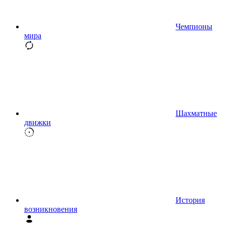
Чемпионы
мира
Шахматные
движки
История
возникновения