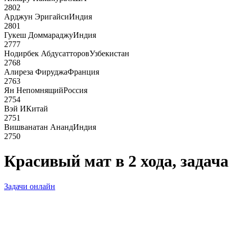
2802
Арджун Эригайси
Индия
2801
Гукеш Доммараджу
Индия
2777
Нодирбек Абдусатторов
Узбекистан
2768
Алиреза Фируджа
Франция
2763
Ян Непомнящий
Россия
2754
Вэй И
Китай
2751
Вишванатан Ананд
Индия
2750
Красивый мат в 2 хода, задач
Задачи онлайн