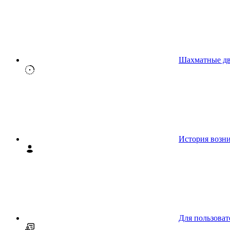
Шахматные д
История возн
Для пользоват