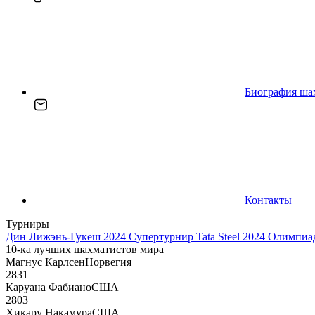
Биография ша
Контакты
Турниры
Дин Лижэнь-Гукеш 2024
Супертурнир Tata Steel 2024
Олимпиад
10-ка лучших шахматистов мира
Магнус Карлсен
Норвегия
2831
Каруана Фабиано
США
2803
Хикару Накамура
США