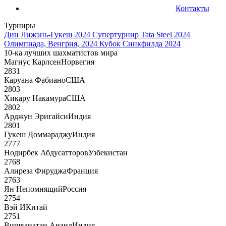
Контакты
Турниры
Дин Лижэнь-Гукеш 2024
Супертурнир Tata Steel 2024
Олимпиада, Венгрия, 2024
Кубок Синкфилда 2024
10-ка лучших шахматистов мира
Магнус Карлсен
Норвегия
2831
Каруана Фабиано
США
2803
Хикару Накамура
США
2802
Арджун Эригайси
Индия
2801
Гукеш Доммараджу
Индия
2777
Нодирбек Абдусатторов
Узбекистан
2768
Алиреза Фируджа
Франция
2763
Ян Непомнящий
Россия
2754
Вэй И
Китай
2751
Вишванатан Ананд
Индия