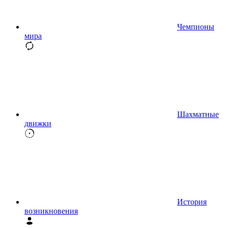
Чемпионы
мира
Шахматные
движки
История
возникновения