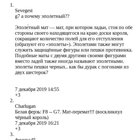
Sevegest
g7 а почему эполетный??
Эполе́тный мат — мат, при котором ладьи, стоя по обе
стороны своего находящегося на краю доски короля,
сокращают количество полей для его отступления
(образуют его «эполеты»). Эполетами также могут
служить защищённые фигуры или пешки противника.
Подобные маты с двумя другими своими фигурами
вместо ладей также иногда называют эполетными.
эполеты пешки черных.. как бы дурак с погонами из
двух шестерок?
7 декабря 2019 14:55
+3
Charlugan
Белая ферзь: F8 -- G7. Мат-перемат!!! (воскликнул
чёрный король)
7 декабря 2019 16:21
+3
феникс45