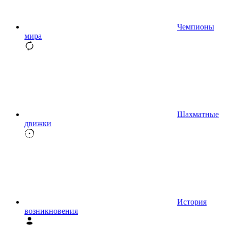
Чемпионы
мира
Шахматные
движки
История
возникновения