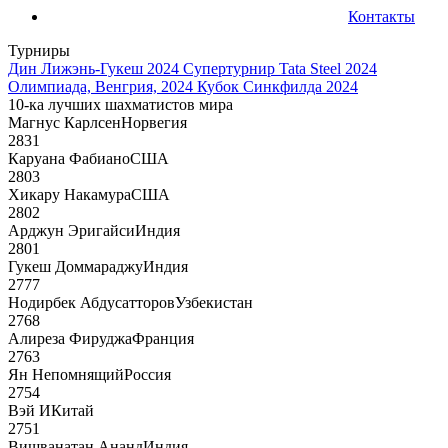
Контакты
Турниры
Дин Лижэнь-Гукеш 2024
Супертурнир Tata Steel 2024
Олимпиада, Венгрия, 2024
Кубок Синкфилда 2024
10-ка лучших шахматистов мира
Магнус Карлсен
Норвегия
2831
Каруана Фабиано
США
2803
Хикару Накамура
США
2802
Арджун Эригайси
Индия
2801
Гукеш Доммараджу
Индия
2777
Нодирбек Абдусатторов
Узбекистан
2768
Алиреза Фируджа
Франция
2763
Ян Непомнящий
Россия
2754
Вэй И
Китай
2751
Вишванатан Ананд
Индия