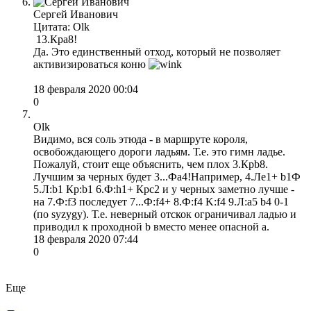
Сергей Иванович
Цитата: Olk
13.Крa8!
Да. Это единственный отход, который не позволяет
активизироваться коню
18 февраля 2020 00:04
0
Olk
Видимо, вся соль этюда - в маршруте короля,
освобождающего дороги ладьям. Т.е. это гимн ладье.
Пожалуй, стоит еще объяснить, чем плох 3.Крb8.
Лучшим за черных будет 3...Фa4!Например, 4.Лe1+ b1Ф
5.Л:b1 Кр:b1 6.Ф:h1+ Крс2 и у черных заметно лучше -
на 7.Ф:f3 последует 7...Ф:f4+ 8.Ф:f4 K:f4 9.Л:a5 b4 0-1
(по syzygy). Т.е. неверный отскок ограничивал ладью и
приводил к проходной b вместо менее опасной a.
18 февраля 2020 07:44
0
Еще