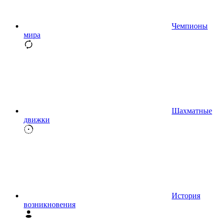
Чемпионы
мира
Шахматные
движки
История
возникновения