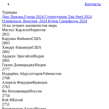
Контакты
Турниры
Дин Лижэнь-Гукеш 2024
Супертурнир Tata Steel 2024
Олимпиада, Венгрия, 2024
Кубок Синкфилда 2024
10-ка лучших шахматистов мира
Магнус Карлсен
Норвегия
2831
Каруана Фабиано
США
2803
Хикару Накамура
США
2802
Арджун Эригайси
Индия
2801
Гукеш Доммараджу
Индия
2777
Нодирбек Абдусатторов
Узбекистан
2768
Алиреза Фируджа
Франция
2763
Ян Непомнящий
Россия
2754
Вэй И
Китай
2751
Вишванатан Ананд
Индия