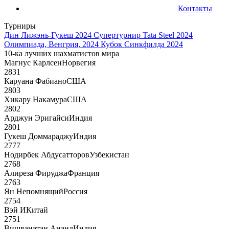
Контакты
Турниры
Дин Лижэнь-Гукеш 2024
Супертурнир Tata Steel 2024
Олимпиада, Венгрия, 2024
Кубок Синкфилда 2024
10-ка лучших шахматистов мира
Магнус Карлсен
Норвегия
2831
Каруана Фабиано
США
2803
Хикару Накамура
США
2802
Арджун Эригайси
Индия
2801
Гукеш Доммараджу
Индия
2777
Нодирбек Абдусатторов
Узбекистан
2768
Алиреза Фируджа
Франция
2763
Ян Непомнящий
Россия
2754
Вэй И
Китай
2751
Вишванатан Ананд
Индия