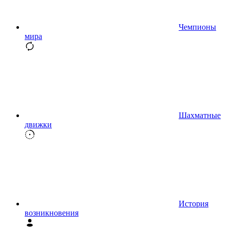
Чемпионы
мира
Шахматные
движки
История
возникновения