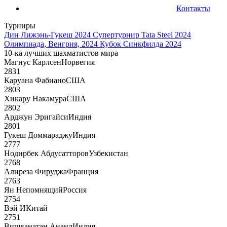
Контакты
Турниры
Дин Лижэнь-Гукеш 2024
Супертурнир Tata Steel 2024
Олимпиада, Венгрия, 2024
Кубок Синкфилда 2024
10-ка лучших шахматистов мира
Магнус Карлсен
Норвегия
2831
Каруана Фабиано
США
2803
Хикару Накамура
США
2802
Арджун Эригайси
Индия
2801
Гукеш Доммараджу
Индия
2777
Нодирбек Абдусатторов
Узбекистан
2768
Алиреза Фируджа
Франция
2763
Ян Непомнящий
Россия
2754
Вэй И
Китай
2751
Вишванатан Ананд
Индия