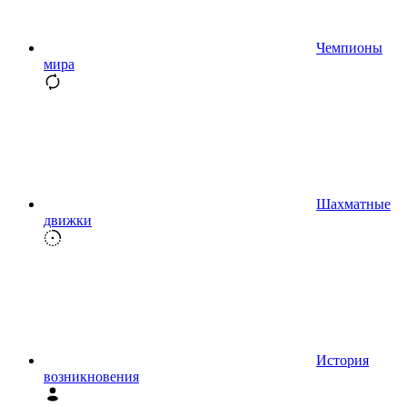
Чемпионы
мира
Шахматные
движки
История
возникновения