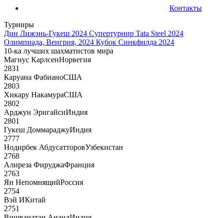
Контакты
Турниры
Дин Лижэнь-Гукеш 2024
Супертурнир Tata Steel 2024
Олимпиада, Венгрия, 2024
Кубок Синкфилда 2024
10-ка лучших шахматистов мира
Магнус Карлсен
Норвегия
2831
Каруана Фабиано
США
2803
Хикару Накамура
США
2802
Арджун Эригайси
Индия
2801
Гукеш Доммараджу
Индия
2777
Нодирбек Абдусатторов
Узбекистан
2768
Алиреза Фируджа
Франция
2763
Ян Непомнящий
Россия
2754
Вэй И
Китай
2751
Вишванатан Ананд
Индия