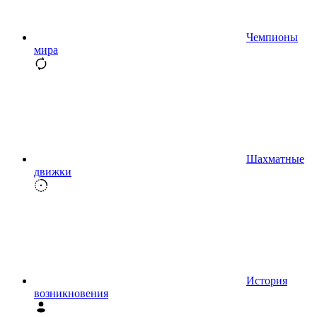
Чемпионы
мира
Шахматные
движки
История
возникновения