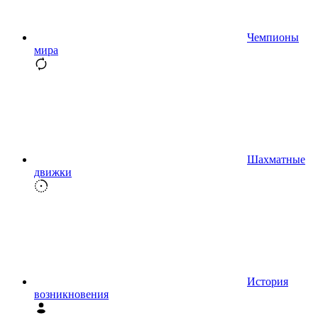
Чемпионы
мира
Шахматные
движки
История
возникновения