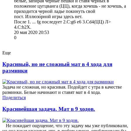
белые, запирая черные пешки и ставя черных в
положение цугцванга (ЦЦ), когда хочешь - не хочешь, а
приходится черной ладье покинуть свой
пост. Иллюзо́рной игры здесь нет.
После 1. ... fg последует 2.С:g6 е6 3.Сd4(ЦЦ) Л>
4.С:b2Х.
20 мая 2020 20:53
0
Еще
Красивый, но не сложный мат в 4 хода для
разминки
Задача не сложная, но красивая. Подойдет с утра в качестве
разминки. Белые начинают и ставят мат в 4 хода.
Поделиться
Красивейшая задача. Мат в 9 ходов.
Не покидает ощущение, что эту задачу мы уже публиковали,
но она такая красивая, что, в любом случае, опубликовали бы