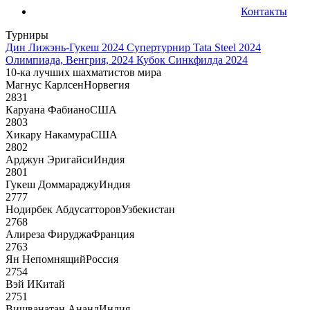
Контакты
Турниры
Дин Лижэнь-Гукеш 2024
Супертурнир Tata Steel 2024
Олимпиада, Венгрия, 2024
Кубок Синкфилда 2024
10-ка лучших шахматистов мира
Магнус Карлсен
Норвегия
2831
Каруана Фабиано
США
2803
Хикару Накамура
США
2802
Арджун Эригайси
Индия
2801
Гукеш Доммараджу
Индия
2777
Нодирбек Абдусатторов
Узбекистан
2768
Алиреза Фируджа
Франция
2763
Ян Непомнящий
Россия
2754
Вэй И
Китай
2751
Вишванатан Ананд
Индия