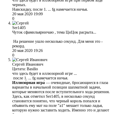
что здесь будет в иллюзорной игре при первом ходе
черных.
Навскидку, после 1. ... fg намечается ничья.
20 мая 2020 19:09
0
Ser1405
Чуток сфамильярничаю , тема ЦиЦок расрыта...
На решение ушло несколько секунд. Для меня это -
рекорд.
20 мая 2020 19:26
0
Сергей Иванович
Цитата: Basilio
что здесь будет в иллюзорной игре ...
после 1. ... fg намечается ничья.
Иллюзо́рная игра́
— очевидные, бросающиеся в глаза
варианты в начальной позиции шахматной задачи,
которые меняются после вступительного хода решения.
Здесь, как отметил Ser1405, в несколько секунд
становится понятно, что черный король попался и
объявить ему мат на поле "а1" мешает только ладья,
которую нужно заставить ходить. Именно это и делают