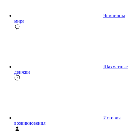
Чемпионы
мира
Шахматные
движки
История
возникновения