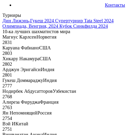
Контакты
Турниры
Дин Лижэнь-Гукеш 2024
Супертурнир Tata Steel 2024
Олимпиада, Венгрия, 2024
Кубок Синкфилда 2024
10-ка лучших шахматистов мира
Магнус Карлсен
Норвегия
2831
Каруана Фабиано
США
2803
Хикару Накамура
США
2802
Арджун Эригайси
Индия
2801
Гукеш Доммараджу
Индия
2777
Нодирбек Абдусатторов
Узбекистан
2768
Алиреза Фируджа
Франция
2763
Ян Непомнящий
Россия
2754
Вэй И
Китай
2751
Вишванатан Ананд
Индия