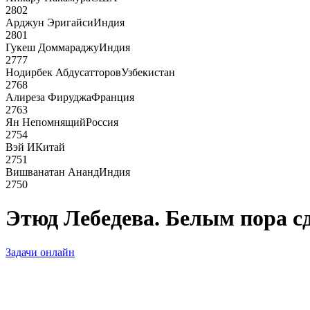
2802
Арджун Эригайси
Индия
2801
Гукеш Доммараджу
Индия
2777
Нодирбек Абдусатторов
Узбекистан
2768
Алиреза Фируджа
Франция
2763
Ян Непомнящий
Россия
2754
Вэй И
Китай
2751
Вишванатан Ананд
Индия
2750
Этюд Лебедева. Белым пора с
Задачи онлайн