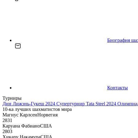
Биография ша
Контакты
Турниры
Дин Лижэнь-Гукеш 2024
Супертурнир Tata Steel 2024
Олимпиад
10-ка лучших шахматистов мира
Магнус Карлсен
Норвегия
2831
Каруана Фабиано
США
2803
Хикару Накамура
США