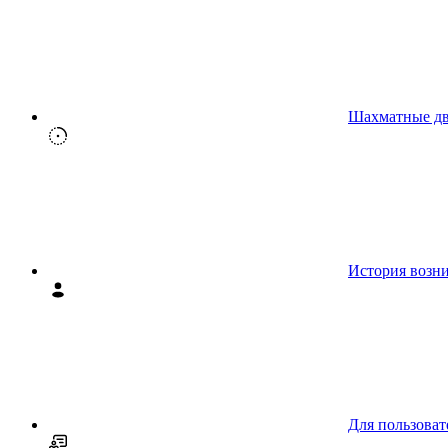
Шахматные д
История возн
Для пользоват