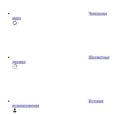
Чемпионы
мира
Шахматные
движки
История
возникновения