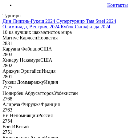
Контакты
Турниры
Дин Лижэнь-Гукеш 2024
Супертурнир Tata Steel 2024
Олимпиада, Венгрия, 2024
Кубок Синкфилда 2024
10-ка лучших шахматистов мира
Магнус Карлсен
Норвегия
2831
Каруана Фабиано
США
2803
Хикару Накамура
США
2802
Арджун Эригайси
Индия
2801
Гукеш Доммараджу
Индия
2777
Нодирбек Абдусатторов
Узбекистан
2768
Алиреза Фируджа
Франция
2763
Ян Непомнящий
Россия
2754
Вэй И
Китай
2751
Вишванатан Ананд
Индия