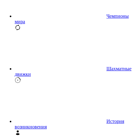
Чемпионы
мира
Шахматные
движки
История
возникновения