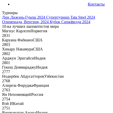
Контакты
Турниры
Дин Лижэнь-Гукеш 2024
Супертурнир Tata Steel 2024
Олимпиада, Венгрия, 2024
Кубок Синкфилда 2024
10-ка лучших шахматистов мира
Магнус Карлсен
Норвегия
2831
Каруана Фабиано
США
2803
Хикару Накамура
США
2802
Арджун Эригайси
Индия
2801
Гукеш Доммараджу
Индия
2777
Нодирбек Абдусатторов
Узбекистан
2768
Алиреза Фируджа
Франция
2763
Ян Непомнящий
Россия
2754
Вэй И
Китай
2751
Вишванатан Ананд
Индия