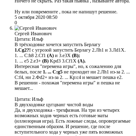
Ничего не скрыть. Раз такая пьянка , называйте автора.
Ну или повремените , пока не напишут решение.
5 октября 2020 08:50
0
Сергей Иванович
Цитата: Ильф
В трёхходовке хочется запустить Берлагу
1.Cg2?!
с угрозой запустить Берлагу 2.Лh1 и 3.Лd1Х.
1. ... С:h8 2.Сf1
(А)
и 3.е3Х
(В);
1. ... e5 2.e3+
(B)
Kpd3 3.Cf1X
(A).
Интересная "перемена игры", но, к сожалению для
белых,
после
1. ... С:g5
не проходит ни 2.Лh1 из-за 2. ...
С:f4, ни 2.Фd2+ из-за 2. ... Кр:с4 и мешает пешка е2.
В решении - похожая "перемена игры" и пешка не
мешает...
Цитата: Ильф
В двухходовке цугцванг чистой воды
Да, и двухходовка - трехфазная. На три из четырех
возможных ходов черных есть готовые маты
(иллюзорная игра). Есть ложные следы, опровергаемые
единственным образом. И решение, где после
вступительного хода у черных уже пять возможных