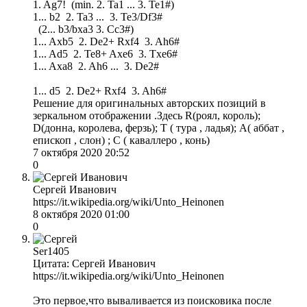
1. Ag7! (min. 2. Ta1 ... 3. Te1#)
1... b2 2. Ta3 ... 3. Te3/Df3#
(2... b3/bxa3 3. Cc3#)
1... Axb5 2. De2+ Rxf4 3. Ah6#
1... Ad5 2. Te8+ Axe6 3. Txe6#
1... Axa8 2. Ah6 ... 3. De2#
1... d5 2. De2+ Rxf4 3. Ah6#
Решение для оригинальных авторских позиций в
зеркальном отображении .Здесь R(роял, король);
D(донна, королева, ферзь); Т ( тура , ладья); А( аббат ,
епископ , слон) ; С ( каваллеро , конь)
7 октября 2020 20:52
0
Сергей Иванович
https://it.wikipedia.org/wiki/Unto_Heinonen
8 октября 2020 01:00
0
Ser1405
Цитата: Сергей Иванович
https://it.wikipedia.org/wiki/Unto_Heinonen
Это первое,что вываливается из поисковика после