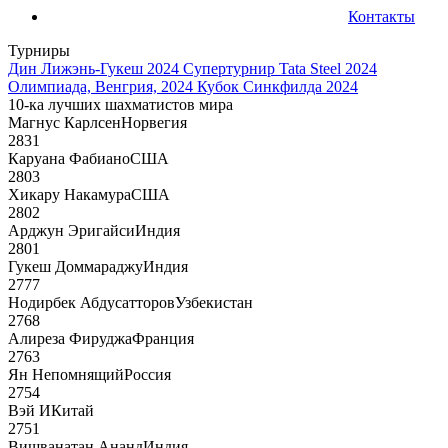
Контакты
Турниры
Дин Лижэнь-Гукеш 2024
Супертурнир Tata Steel 2024
Олимпиада, Венгрия, 2024
Кубок Синкфилда 2024
10-ка лучших шахматистов мира
Магнус Карлсен
Норвегия
2831
Каруана Фабиано
США
2803
Хикару Накамура
США
2802
Арджун Эригайси
Индия
2801
Гукеш Доммараджу
Индия
2777
Нодирбек Абдусатторов
Узбекистан
2768
Алиреза Фируджа
Франция
2763
Ян Непомнящий
Россия
2754
Вэй И
Китай
2751
Вишванатан Ананд
Индия