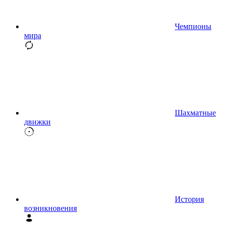
Чемпионы
мира
Шахматные
движки
История
возникновения