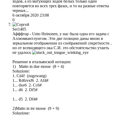
ходов, а из матующих ходов белых только один
повторяется во всех трех фазах, и то на разные ответы
черных...
6 октября 2020 23:08
0
Ser1405
Афффтар - Unto Heinonen, у нас была одна его задача с
Аллюмвантлунгом. Эти две позиции даны мною в
зеркальном отображении из соображений секретности ,
но от всевидящего ока С.И. это обстоятельство утаить
не удалось
Решение в итальянской нотации:
1) Matto in due mosse (8 + 4)
Soluzione:
1. Cd4! (zugzwang)
1... Rd6/exf6 2. Af4#
1... dxe6 2. Cc6#
1... d6 2. Df5#
1... d5 2. Df4#
2)Matto in tre mosse (9 + 9)
Soluzione: