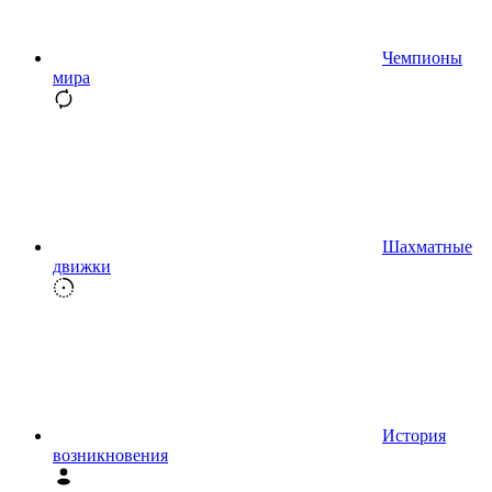
Чемпионы
мира
Шахматные
движки
История
возникновения