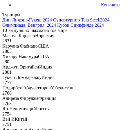
Контакты
Турниры
Дин Лижэнь-Гукеш 2024
Супертурнир Tata Steel 2024
Олимпиада, Венгрия, 2024
Кубок Синкфилда 2024
10-ка лучших шахматистов мира
Магнус Карлсен
Норвегия
2831
Каруана Фабиано
США
2803
Хикару Накамура
США
2802
Арджун Эригайси
Индия
2801
Гукеш Доммараджу
Индия
2777
Нодирбек Абдусатторов
Узбекистан
2768
Алиреза Фируджа
Франция
2763
Ян Непомнящий
Россия
2754
Вэй И
Китай
2751
Вишванатан Ананд
Индия