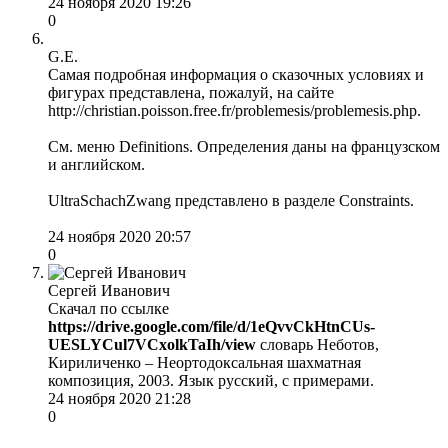
24 ноября 2020 19:26
0
G.E.
Самая подробная информация о сказочных условиях и
фигурах представлена, пожалуй, на сайте
http://christian.poisson.free.fr/problemesis/problemesis.php.
См. меню Definitions. Определения даны на французском
и английском.
UltraSchachZwang представлено в разделе Constraints.
24 ноября 2020 20:57
0
Сергей Иванович
Скачал по ссылке
https://drive.google.com/file/d/1eQvvCkHtnCUs-
UESLYCul7VCxolkTaIh/view
словарь Неботов,
Кириличенко – Неортодоксальная шахматная
композиция, 2003. Язык русский, с примерами.
24 ноября 2020 21:28
0