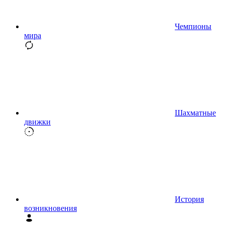
Чемпионы
мира
Шахматные
движки
История
возникновения