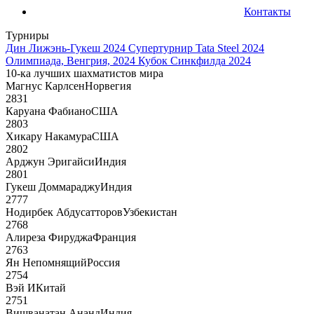
Контакты
Турниры
Дин Лижэнь-Гукеш 2024
Супертурнир Tata Steel 2024
Олимпиада, Венгрия, 2024
Кубок Синкфилда 2024
10-ка лучших шахматистов мира
Магнус Карлсен
Норвегия
2831
Каруана Фабиано
США
2803
Хикару Накамура
США
2802
Арджун Эригайси
Индия
2801
Гукеш Доммараджу
Индия
2777
Нодирбек Абдусатторов
Узбекистан
2768
Алиреза Фируджа
Франция
2763
Ян Непомнящий
Россия
2754
Вэй И
Китай
2751
Вишванатан Ананд
Индия