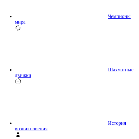
Чемпионы
мира
Шахматные
движки
История
возникновения