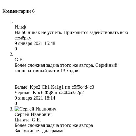
Комментарии
6
Ильф
На b6 никак не успеть. Приходится задействовать всю
семёрку
9 января 2021 15:48
0
G.E.
Более сложная задача этого же автора. Серийный
кооперативный мат в 13 ходов.
Белые: Kрe2 Сh1 Кa1g1 пп.c5f5c4d4c3
Черные: Kрc6 Фg8 пп.a4f4a3a2g2
9 января 2021 18:14
0
Сергей Иванович
Цитата: G.E.
Более сложная задача этого же автора
Заслуживает диаграммы