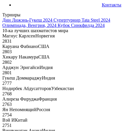
Контакты
Турниры
Дин Лижэнь-Гукеш 2024
Супертурнир Tata Steel 2024
Олимпиада, Венгрия, 2024
Кубок Синкфилда 2024
10-ка лучших шахматистов мира
Магнус Карлсен
Норвегия
2831
Каруана Фабиано
США
2803
Хикару Накамура
США
2802
Арджун Эригайси
Индия
2801
Гукеш Доммараджу
Индия
2777
Нодирбек Абдусатторов
Узбекистан
2768
Алиреза Фируджа
Франция
2763
Ян Непомнящий
Россия
2754
Вэй И
Китай
2751
Вишванатан Ананд
Индия