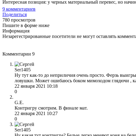
Интересная позиция: у черных материальный перевес, но начи
9
комментариев
Поделиться
780 просмотров
Пишите в форме ниже
Информация
Незарегестрированные посетители не могут оставлять коммента
Комментарии
9
Ser1405
Ну тут как-то до неприличия очень просто. Ферзь выигрыв
ловушки. Может ошибаюсь боком мимоходом глядючи , ка
22 января 2021 10:18
0
G.E.
Контригру смотрим. В финале мат.
22 января 2021 10:27
0
Ser1405
Ну какая тут контригра? Белые легко меняют коня на бел