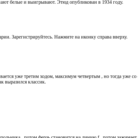
нают белые и выигрывают. Этюд опубликован в 1934 году.
рии. Зарегистрируйтесь. Нажмите на иконку справа вверху.
ается уже третим ходом, максимум четвертым , но тогда уже со 
к выразился классик.
опольника , потом ферзь становится на линию f , потом зажимает