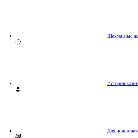
Шахматные д
История возн
Для пользоват