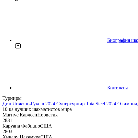
Биография ша
Контакты
Турниры
Дин Лижэнь-Гукеш 2024
Супертурнир Tata Steel 2024
Олимпиад
10-ка лучших шахматистов мира
Магнус Карлсен
Норвегия
2831
Каруана Фабиано
США
2803
Хикару Накамура
США