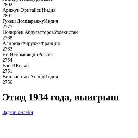
2802
Арджун Эригайси
Индия
2801
Гукеш Доммараджу
Индия
2777
Нодирбек Абдусатторов
Узбекистан
2768
Алиреза Фируджа
Франция
2763
Ян Непомнящий
Россия
2754
Вэй И
Китай
2751
Вишванатан Ананд
Индия
2750
Этюд 1934 года, выигрыш
Задачи онлайн