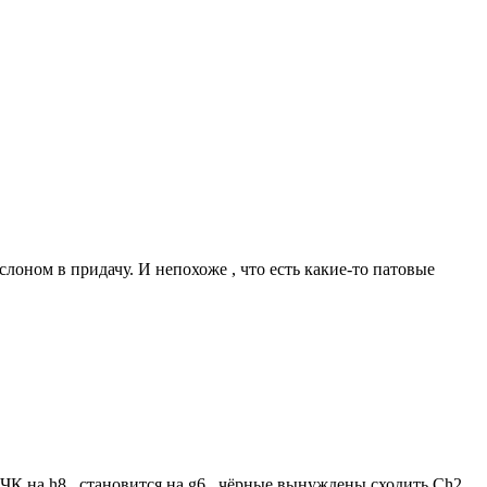
слоном в придачу. И непохоже , что есть какие-то патовые
 ЧК на h8 , становится на g6 , чёрные вынуждены сходить Сh2