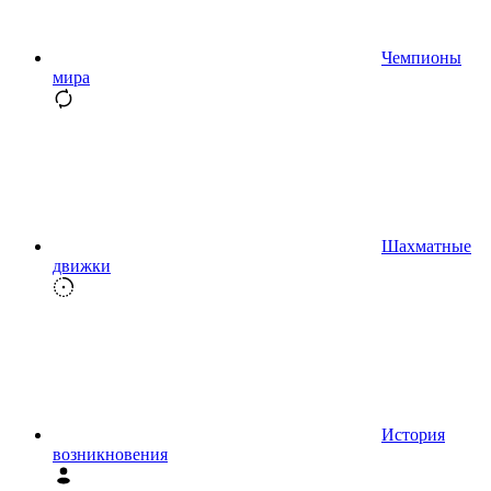
Чемпионы
мира
Шахматные
движки
История
возникновения