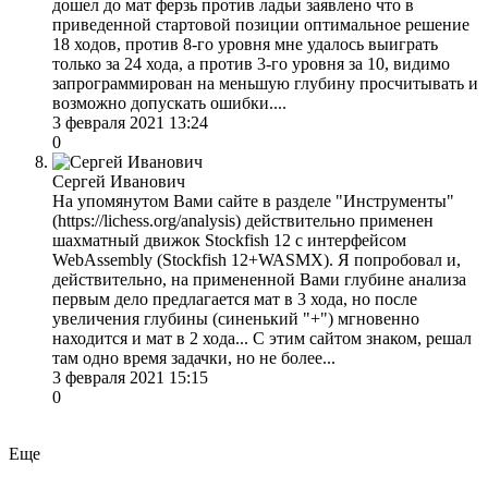
дошел до мат ферзь против ладьи заявлено что в
приведенной стартовой позиции оптимальное решение
18 ходов, против 8-го уровня мне удалось выиграть
только за 24 хода, а против 3-го уровня за 10, видимо
запрограммирован на меньшую глубину просчитывать и
возможно допускать ошибки....
3 февраля 2021 13:24
0
Сергей Иванович
На упомянутом Вами сайте в разделе "Инструменты"
(https://lichess.org/analysis) действительно применен
шахматный движок Stockfish 12 с интерфейсом
WebAssembly (Stockfish 12+WASMX). Я попробовал и,
действительно, на примененной Вами глубине анализа
первым дело предлагается мат в 3 хода, но после
увеличения глубины (синенький "+") мгновенно
находится и мат в 2 хода... С этим сайтом знаком, решал
там одно время задачки, но не более...
3 февраля 2021 15:15
0
Еще