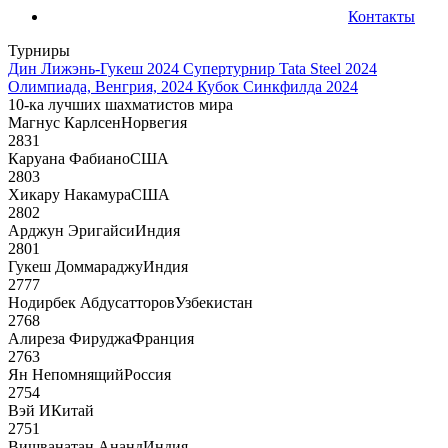
Контакты
Турниры
Дин Лижэнь-Гукеш 2024
Супертурнир Tata Steel 2024
Олимпиада, Венгрия, 2024
Кубок Синкфилда 2024
10-ка лучших шахматистов мира
Магнус Карлсен
Норвегия
2831
Каруана Фабиано
США
2803
Хикару Накамура
США
2802
Арджун Эригайси
Индия
2801
Гукеш Доммараджу
Индия
2777
Нодирбек Абдусатторов
Узбекистан
2768
Алиреза Фируджа
Франция
2763
Ян Непомнящий
Россия
2754
Вэй И
Китай
2751
Вишванатан Ананд
Индия