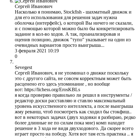
Сергей Иванович
Насколько я понимаю, Stockfish - шахматный движок и
для его использования для решения задач нужна
оболочка (интерфейс), о которой Вы ничего не сказали,
и с помощью которой можно было бы конкретизировать
задание в кол-во ходов. А так, проанализировав и
оценив позицию, движок "тупо" указывает на один из
очевидных вариантов просто выигрыша...
3 февраля 2021 10:19
0
Sevegest
Сергей Иванович, я не упоминал о движке поскольку
это с другого сайта, не совсем корректным может быть
расценено его здесь упоминание , но вообще
вот: https://lichess.org/ErosKBLs
я когда проверяю правильно ли решил в инструменты /
редактор доски расставляю и ставлю максимальный
уровень искусственного интеллекта, а после выигрыша
жму реванш, чтоб посмотреть как сходил бы стокфиш..
вот в некоторых задачах (двух ходовки я разбираю, редко
более длинные не по силам пока мне) комп находит
решение в 3 хода не видя двухходового. Да скорее всего
играет просто на победу. Хотя вот там есть практика .. я