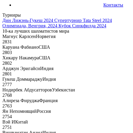
Контакты
Турниры
Дин Лижэнь-Гукеш 2024
Супертурнир Tata Steel 2024
Олимпиада, Венгрия, 2024
Кубок Синкфилда 2024
10-ка лучших шахматистов мира
Магнус Карлсен
Норвегия
2831
Каруана Фабиано
США
2803
Хикару Накамура
США
2802
Арджун Эригайси
Индия
2801
Гукеш Доммараджу
Индия
2777
Нодирбек Абдусатторов
Узбекистан
2768
Алиреза Фируджа
Франция
2763
Ян Непомнящий
Россия
2754
Вэй И
Китай
2751
Вишванатан Ананд
Индия