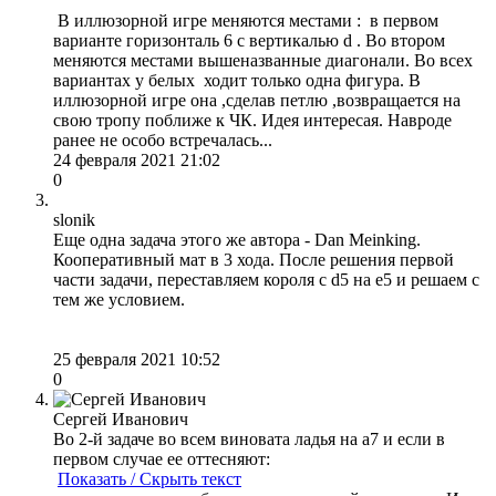
В иллюзорной игре меняются местами : в первом
варианте горизонталь 6 с вертикалью d . Во втором
меняются местами вышеназванные диагонали. Во всех
вариантах у белых ходит только одна фигура. В
иллюзорной игре она ,сделав петлю ,возвращается на
свою тропу поближе к ЧК. Идея интересая. Навроде
ранее не особо встречалась...
24 февраля 2021 21:02
0
slonik
Еще одна задача этого же автора - Dan Meinking.
Кооперативный мат в 3 хода. После решения первой
части задачи, переставляем короля с d5 на e5 и решаем с
тем же условием.
25 февраля 2021 10:52
0
Сергей Иванович
Во 2-й задаче во всем виновата ладья на а7 и если в
первом случае ее оттесняют:
Показать / Скрыть текст