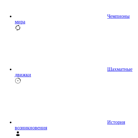
Чемпионы
мира
Шахматные
движки
История
возникновения