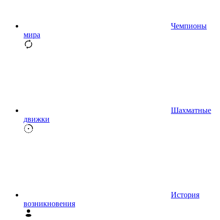
Чемпионы
мира
Шахматные
движки
История
возникновения