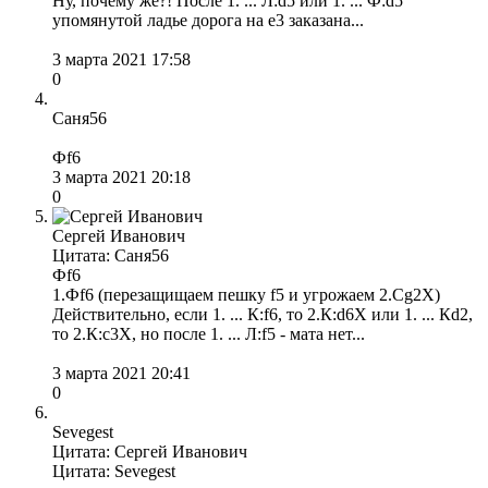
Ну, почему же?! После 1. ... Л:d5 или 1. ... Ф:d5
упомянутой ладье дорога на е3 заказана...
3 марта 2021 17:58
0
Саня56
Фf6
3 марта 2021 20:18
0
Сергей Иванович
Цитата: Саня56
Фf6
1.Фf6 (перезащищаем пешку f5 и угрожаем 2.Сg2X)
Действительно, если 1. ... К:f6, то 2.К:d6X или 1. ... Кd2,
то 2.К:с3Х, но после 1. ... Л:f5 - мата нет...
3 марта 2021 20:41
0
Sevegest
Цитата: Сергей Иванович
Цитата: Sevegest