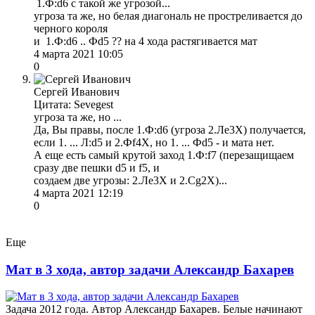
1.Ф:d6 с такой же угрозой...
угроза та же, но белая диагональ не простреливается до
черного короля
и 1.Ф:d6 .. Фd5 ?? на 4 хода растягивается мат
4 марта 2021 10:05
0
Сергей Иванович
Цитата: Sevegest
угроза та же, но ...
Да, Вы правы, после 1.Ф:d6 (угроза 2.Ле3X) получается,
если 1. ... Л:d5 и 2.Фf4Х, но 1. ... Фd5 - и мата нет.
А еще есть самый крутой заход 1.Ф:f7 (перезащищаем
сразу две пешки d5 и f5, и
создаем две угрозы: 2.Ле3X и 2.Сg2X)...
4 марта 2021 12:19
0
Еще
Мат в 3 хода, автор задачи Александр Бахарев
Задача 2012 года. Автор Александр Бахарев. Белые начинают