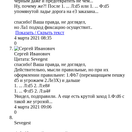
черным даже и предотвратить не чем...
Ну, почему же?! После 1. ... Л:d5 или 1. ... Ф:d5
упомянутой ладье дорога на е3 заказана...
спасибо! Ваша правда, не доглядел,
но Ла1 подход фиксацию осуществит..
Показать / Скрыть текст
4 марта 2021 08:35
0
Сергей Иванович
Цитата: Sevegest
спасибо! Ваша правда, не доглядел,
Действительно, мысли правильные, но при их
оформлении правильнее: 1.Фb7 (перезащищаем пешку
d5 и угрожаем 2.Ле3X) и дальше
1. ... Л:d5 2. Л:е8#
1. ... Ф:d5 2. Л:а4#
Увидел, подправили. А еще есть крутой заход 1.Ф:d6 с
такой же угрозой...
4 марта 2021 09:06
0
Sevegest