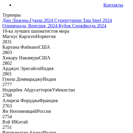
Контакты
Турниры
Дин Лижэнь-Гукеш 2024
Супертурнир Tata Steel 2024
Олимпиада, Венгрия, 2024
Кубок Синкфилда 2024
10-ка лучших шахматистов мира
Магнус Карлсен
Норвегия
2831
Каруана Фабиано
США
2803
Хикару Накамура
США
2802
Арджун Эригайси
Индия
2801
Гукеш Доммараджу
Индия
2777
Нодирбек Абдусатторов
Узбекистан
2768
Алиреза Фируджа
Франция
2763
Ян Непомнящий
Россия
2754
Вэй И
Китай
2751
Вишванатан Ананд
Индия