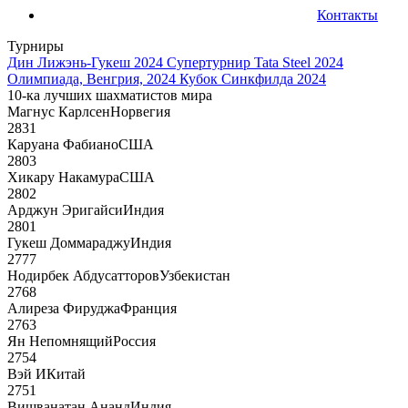
Контакты
Турниры
Дин Лижэнь-Гукеш 2024
Супертурнир Tata Steel 2024
Олимпиада, Венгрия, 2024
Кубок Синкфилда 2024
10-ка лучших шахматистов мира
Магнус Карлсен
Норвегия
2831
Каруана Фабиано
США
2803
Хикару Накамура
США
2802
Арджун Эригайси
Индия
2801
Гукеш Доммараджу
Индия
2777
Нодирбек Абдусатторов
Узбекистан
2768
Алиреза Фируджа
Франция
2763
Ян Непомнящий
Россия
2754
Вэй И
Китай
2751
Вишванатан Ананд
Индия