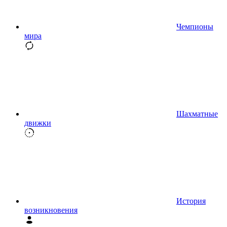
Чемпионы
мира
Шахматные
движки
История
возникновения