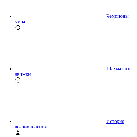
Чемпионы
мира
Шахматные
движки
История
возникновения