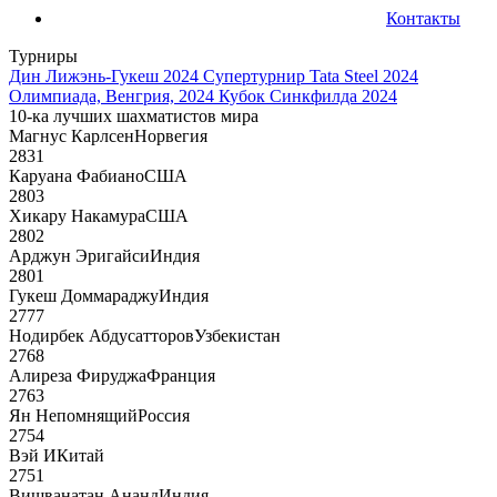
Контакты
Турниры
Дин Лижэнь-Гукеш 2024
Супертурнир Tata Steel 2024
Олимпиада, Венгрия, 2024
Кубок Синкфилда 2024
10-ка лучших шахматистов мира
Магнус Карлсен
Норвегия
2831
Каруана Фабиано
США
2803
Хикару Накамура
США
2802
Арджун Эригайси
Индия
2801
Гукеш Доммараджу
Индия
2777
Нодирбек Абдусатторов
Узбекистан
2768
Алиреза Фируджа
Франция
2763
Ян Непомнящий
Россия
2754
Вэй И
Китай
2751
Вишванатан Ананд
Индия