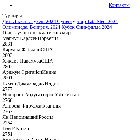
Контакты
Турниры
Дин Лижэнь-Гукеш 2024
Супертурнир Tata Steel 2024
Олимпиада, Венгрия, 2024
Кубок Синкфилда 2024
10-ка лучших шахматистов мира
Магнус Карлсен
Норвегия
2831
Каруана Фабиано
США
2803
Хикару Накамура
США
2802
Арджун Эригайси
Индия
2801
Гукеш Доммараджу
Индия
2777
Нодирбек Абдусатторов
Узбекистан
2768
Алиреза Фируджа
Франция
2763
Ян Непомнящий
Россия
2754
Вэй И
Китай
2751
Вишванатан Ананд
Индия