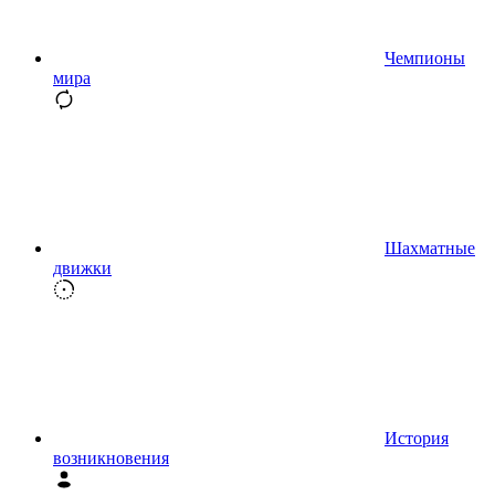
Чемпионы
мира
Шахматные
движки
История
возникновения