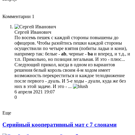
Комментарии
1
Сергей Иванович
По восемь пешек с каждой стороны повышены до
офицеров. Чтобы разойтись пешки каждой стороны
осуществили по четыре взятия (побиты ладьи и кони),
например так: белые -
ab
, черные -
ba
и вперед, и т.д., и
т.п. Прикольно, но позиция легальная. И это - плюс...
Следующий прикол, когда в одном из вариантов
решения белый король своим 4-м ходом имеет
возможность перекреститься и каждое телодвижение
после первого - дуаль. И 5-е ходы - дуали, куда же без
них в этой задаче. И это - ...
6 апреля 2021 19:07
0
Еще
Серийный кооперативный мат с 7 слонами