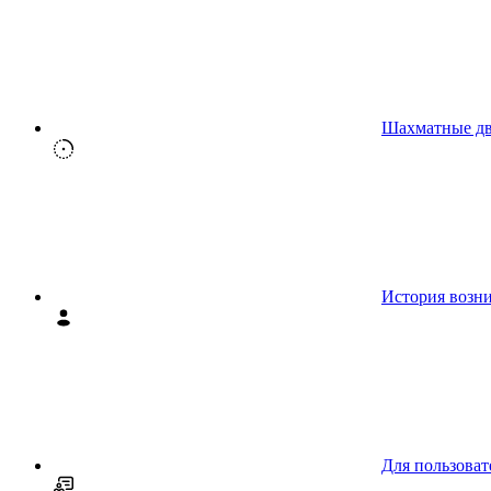
Шахматные д
История возн
Для пользоват