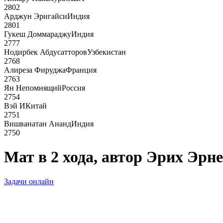
2802
Арджун Эригайси
Индия
2801
Гукеш Доммараджу
Индия
2777
Нодирбек Абдусатторов
Узбекистан
2768
Алиреза Фируджа
Франция
2763
Ян Непомнящий
Россия
2754
Вэй И
Китай
2751
Вишванатан Ананд
Индия
2750
Мат в 2 хода, автор Эрих Эрн
Задачи онлайн