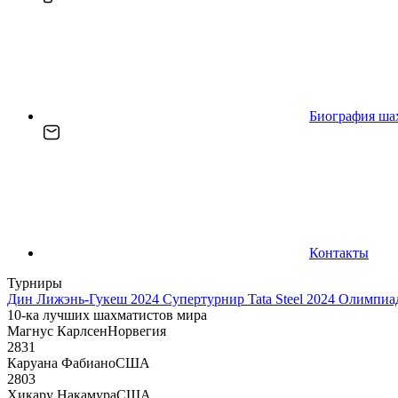
Биография ша
Контакты
Турниры
Дин Лижэнь-Гукеш 2024
Супертурнир Tata Steel 2024
Олимпиад
10-ка лучших шахматистов мира
Магнус Карлсен
Норвегия
2831
Каруана Фабиано
США
2803
Хикару Накамура
США