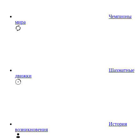
Чемпионы
мира
Шахматные
движки
История
возникновения