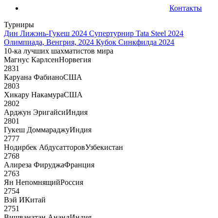
Контакты
Турниры
Дин Лижэнь-Гукеш 2024
Супертурнир Tata Steel 2024
Олимпиада, Венгрия, 2024
Кубок Синкфилда 2024
10-ка лучших шахматистов мира
Магнус Карлсен
Норвегия
2831
Каруана Фабиано
США
2803
Хикару Накамура
США
2802
Арджун Эригайси
Индия
2801
Гукеш Доммараджу
Индия
2777
Нодирбек Абдусатторов
Узбекистан
2768
Алиреза Фируджа
Франция
2763
Ян Непомнящий
Россия
2754
Вэй И
Китай
2751
Вишванатан Ананд
Индия