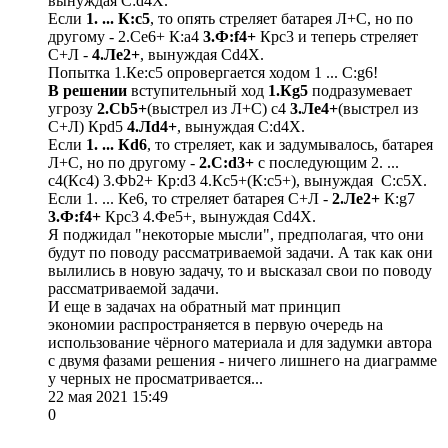
вынуждая С:d4Х.
Если
1. ... К:c5
, то опять стреляет батарея Л+С, но по
другому - 2.Сe6+ К:a4
3.Ф:f4+
Крc3 и теперь стреляет
С+Л -
4.Лe2+
, вынуждая Сd4Х.
Попытка 1.Кe:c5 опровергается ходом 1 ... С:g6!
В решении
вступительный ход
1.Кg5
подразумевает
угрозу
2.Сb5+
(выстрел из Л+С) c4
3.Лe4+
(выстрел из
С+Л) Крd5
4.Лd4+
, вынуждая С:d4Х.
Если
1. ... Кd6
, то стреляет, как и задумывалось, батарея
Л+С, но по другому -
2.С:d3+
с последующим 2. ...
c4(Кс4) 3.Фb2+ Кр:d3 4.Кc5+(К:с5+), вынуждая С:c5Х.
Если 1. ... Кe6, то стреляет батарея С+Л -
2.Лe2+
К:g7
3.Ф:f4+
Крc3 4.Фe5+, вынуждая Сd4Х.
Я поджидал "некоторые мысли", предполагая, что они
будут по поводу рассматриваемой задачи. А так как они
вылились в новую задачу, то и высказал свои по поводу
рассматриваемой задачи.
И еще в задачах на обратный мат принцип
экономии распространяется в первую очередь на
использование чёрного материала и для задумки автора
с двумя фазами решения - ничего лишнего на диаграмме
у черных не просматривается...
22 мая 2021 15:49
0