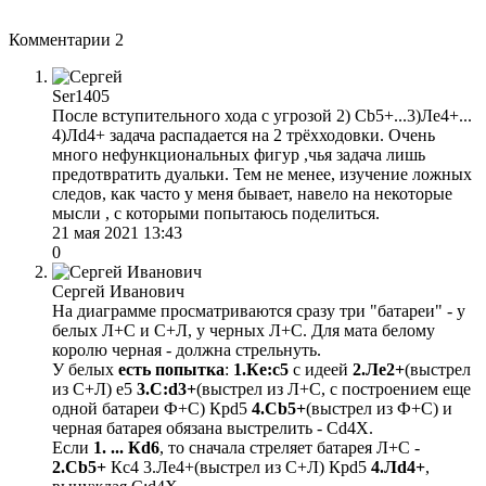
Комментарии
2
Ser1405
После вступительного хода с угрозой 2) Сb5+...3)Ле4+...
4)Лd4+ задача распадается на 2 трёхходовки. Очень
много нефункциональных фигур ,чья задача лишь
предотвратить дуальки. Тем не менее, изучение ложных
следов, как часто у меня бывает, навело на некоторые
мысли , с которыми попытаюсь поделиться.
21 мая 2021 13:43
0
Сергей Иванович
На диаграмме просматриваются сразу три "батареи" - у
белых Л+С и С+Л, у черных Л+С. Для мата белому
королю черная - должна стрельнуть.
У белых
есть
попытка
:
1.Кe:c5
с идеей
2.Лe2+
(выстрел
из С+Л) e5
3.С:d3+
(выстрел из Л+С, с построением еще
одной батареи Ф+С) Крd5
4.Сb5+
(выстрел из Ф+С) и
черная батарея обязана выстрелить - Сd4Х.
Если
1. ... Кd6
, то сначала стреляет батарея Л+С -
2.Сb5+
Кc4 3.Лe4+(выстрел из С+Л) Крd5
4.Лd4+
,