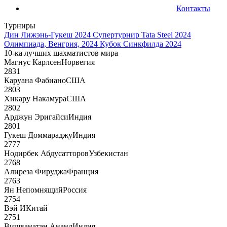
Контакты
Турниры
Дин Лижэнь-Гукеш 2024
Супертурнир Tata Steel 2024
Олимпиада, Венгрия, 2024
Кубок Синкфилда 2024
10-ка лучших шахматистов мира
Магнус Карлсен
Норвегия
2831
Каруана Фабиано
США
2803
Хикару Накамура
США
2802
Арджун Эригайси
Индия
2801
Гукеш Доммараджу
Индия
2777
Нодирбек Абдусатторов
Узбекистан
2768
Алиреза Фируджа
Франция
2763
Ян Непомнящий
Россия
2754
Вэй И
Китай
2751
Вишванатан Ананд
Индия