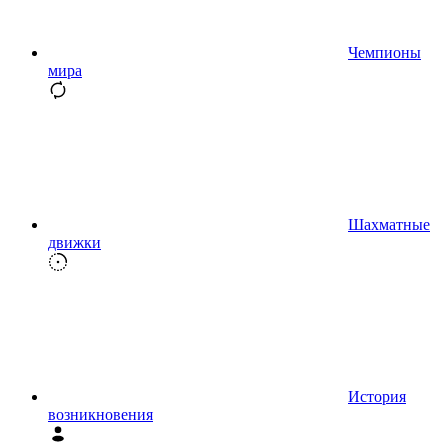
Чемпионы
мира
Шахматные
движки
История
возникновения