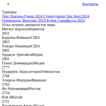
Контакты
Турниры
Дин Лижэнь-Гукеш 2024
Супертурнир Tata Steel 2024
Олимпиада, Венгрия, 2024
Кубок Синкфилда 2024
10-ка лучших шахматистов мира
Магнус Карлсен
Норвегия
2831
Каруана Фабиано
США
2803
Хикару Накамура
США
2802
Арджун Эригайси
Индия
2801
Гукеш Доммараджу
Индия
2777
Нодирбек Абдусатторов
Узбекистан
2768
Алиреза Фируджа
Франция
2763
Ян Непомнящий
Россия
2754
Вэй И
Китай
2751
Вишванатан Ананд
Индия