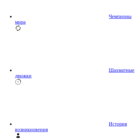
Чемпионы
мира
Шахматные
движки
История
возникновения