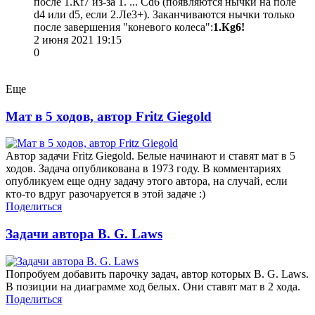
после 1.Кf7 из-за 1. ... Сd6 (появляются нычки на поле
d4 или d5, если 2.Ле3+). Заканчиваются нычки только
после завершения "коневого колеса":
1.Кg6!
2 июня 2021 19:15
0
Еще
Мат в 5 ходов, автор Fritz Giegold
Автор задачи Fritz Giegold. Белые начинают и ставят мат в 5
ходов. Задача опубликована в 1973 году. В комментариях
опубликуем еще одну задачу этого автора, на случай, если
кто-то вдруг разочаруется в этой задаче :)
Поделиться
Задачи автора B. G. Laws
Попробуем добавить парочку задач, автор которых B. G. Laws.
В позиции на диаграмме ход белых. Они ставят мат в 2 хода.
Поделиться