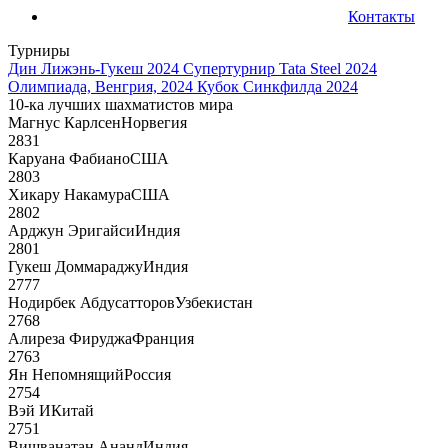
Контакты
Турниры
Дин Лижэнь-Гукеш 2024
Супертурнир Tata Steel 2024
Олимпиада, Венгрия, 2024
Кубок Синкфилда 2024
10-ка лучших шахматистов мира
Магнус Карлсен
Норвегия
2831
Каруана Фабиано
США
2803
Хикару Накамура
США
2802
Арджун Эригайси
Индия
2801
Гукеш Доммараджу
Индия
2777
Нодирбек Абдусатторов
Узбекистан
2768
Алиреза Фируджа
Франция
2763
Ян Непомнящий
Россия
2754
Вэй И
Китай
2751
Вишванатан Ананд
Индия