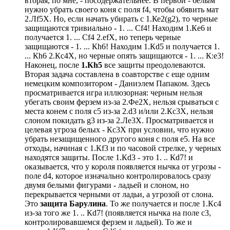
вторая, по мне, - посодержательнее. В первой - белым
нужно убрать своего коня с поля f4, чтобы обявить мат
2.Лf5Х. Но, если начать убирать с 1.Ке2(g2), то черные
защищаются тривиально - 1. ... Сf4! Находим 1.Кe6 и
получается 1. ... Сf4 2.efХ, но теперь черные
защищаются - 1. ... Кh6! Находим 1.Кd5 и получается 1.
... Кh6 2.Кc4Х, но черные опять защищаются - 1. ... К:e3!
Наконец, после
1.Кh5
все защиты преодолеваются.
Вторая задача составлена в соавторстве с еще одним
немецким композитором - Даниэлем Папаком. Здесь
просматривается игра иллюзорная: черным нельзя
убегать своим ферзем из-за 2.Фe2Х, нельзя срываться с
места конем с поля с5 из-за 2.d3 и/или 2.Кс3Х, нельзя
слоном покидать g3 из-за 2.Лe3Х. Просматривается и
целевая угроза белых - Кс3Х при условии, что нужно
убрать незащищенного другого коня с поля е5. На все
отходы, начиная с 1.Кf3 и по часовой стрелке, у черных
находятся защиты. После 1.Кd3 - это 1. .. Кd7! и
оказывается, что у короля появляется нычка от угрозы -
поле d4, которое изначально контролировалось сразу
двумя белыми фигурами - ладьей и слоном, но
перекрывается черными от ладьи, а угрозой от слона.
Это
защита Барулина
. То же получается и после 1.Кc4
из-за того же 1. .. Кd7! (появляется нычка на поле с3,
контролировавшемся ферзем и ладьей). То же и