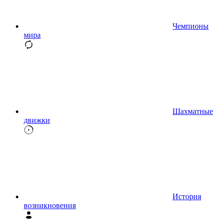
Чемпионы
мира
Шахматные
движки
История
возникновения