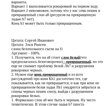
варианта.
Вариант 1 выпиливается рокировкой на первом ходу.
Вариант 2 невозможен, потому что у нас семь пешек и
превращенный слон а8 (ресурсов на превращенную
ладью h7 нет).
Конь h1 может быть только превращенным.
Цитата: Сергей Иванович
Цитата: Элси Ринген
слона белопольного съели на f1
Аргумент - 100%.
1. Получается, что на а8 стоит
слон белый
(что
предполагалось безоговорочно)
-
превращенный,
но это
еще не снимает проблему белой Лh7 и разрушения
рокировки черных.
2. Нужен еще
конь превращенный
и из всех
рассуждений про коня Кh1 достаточно тех, где
показывается, как он превращается, и как при коне не
превращенном белая ладья Лh1 умудрится забраться за
спины черных пешек снизу, выйдя с разрушением
рокировки белых.
1. Формально слон а8 мог быть и черным. Ну чисто
теоретически. В этом случае ладья h7 просто