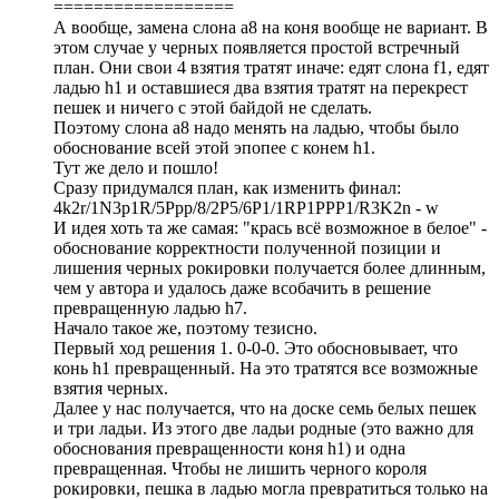
==================
А вообще, замена слона а8 на коня вообще не вариант. В
этом случае у черных появляется простой встречный
план. Они свои 4 взятия тратят иначе: едят слона f1, едят
ладью h1 и оставшиеся два взятия тратят на перекрест
пешек и ничего с этой байдой не сделать.
Поэтому слона а8 надо менять на ладью, чтобы было
обоснование всей этой эпопее с конем h1.
Тут же дело и пошло!
Сразу придумался план, как изменить финал:
4k2r/1N3p1R/5Ppp/8/2P5/6P1/1RP1PPP1/R3K2n - w
И идея хоть та же самая: "крась всё возможное в белое" -
обоснование корректности полученной позиции и
лишения черных рокировки получается более длинным,
чем у автора и удалось даже всобачить в решение
превращенную ладью h7.
Начало такое же, поэтому тезисно.
Первый ход решения 1. 0-0-0. Это обосновывает, что
конь h1 превращенный. На это тратятся все возможные
взятия черных.
Далее у нас получается, что на доске семь белых пешек
и три ладьи. Из этого две ладьи родные (это важно для
обоснования превращенности коня h1) и одна
превращенная. Чтобы не лишить черного короля
рокировки, пешка в ладью могла превратиться только на