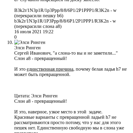
B3k2r/1N3p1R/1p3Ppp/8/8/6P1/2P1PPP1/R3K2n - w
(перекрасили пешку b6)
b3k2r/1N3p1R/1P3Ppp/8/8/6P1/2P1PPP1/R3K2n - w
(перекрасили слона а8)
16 июля 2021 19:22
0
Элси Ринген
Сергей Иванович, "а слона-то вы и не заметили..."
Слон а8 - превращенный!
И это
единственная причина
, почему белая ладья h7 не
может быть превращенной.
Цитата: Элси Ринген
Слон а8 - превращенный!
И это, наверное, узкое место в этой задаче.
Красивые варианты с превращенной ладьей h7 не
рассматриваются просто потому, что у нас для этого
пешек нет. Единственную свободную мы в слона уже