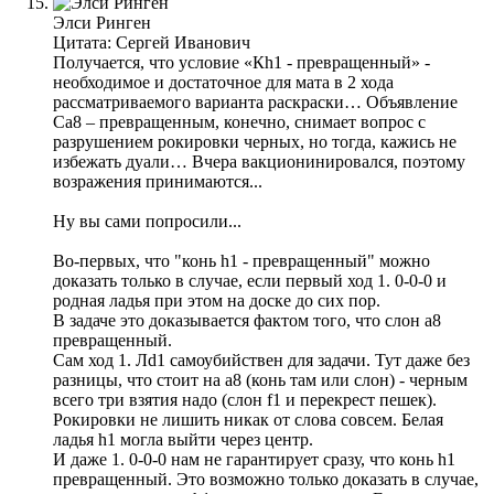
Элси Ринген
Цитата: Сергей Иванович
Получается, что условие «Кh1 - превращенный» -
необходимое и достаточное для мата в 2 хода
рассматриваемого варианта раскраски… Объявление
Са8 – превращенным, конечно, снимает вопрос с
разрушением рокировки черных, но тогда, кажись не
избежать дуали… Вчера вакционинировался, поэтому
возражения принимаются...
Ну вы сами попросили...
Во-первых, что "конь h1 - превращенный" можно
доказать только в случае, если первый ход 1. 0-0-0 и
родная ладья при этом на доске до сих пор.
В задаче это доказывается фактом того, что слон а8
превращенный.
Сам ход 1. Лd1 самоубийствен для задачи. Тут даже без
разницы, что стоит на а8 (конь там или слон) - черным
всего три взятия надо (слон f1 и перекрест пешек).
Рокировки не лишить никак от слова совсем. Белая
ладья h1 могла выйти через центр.
И даже 1. 0-0-0 нам не гарантирует сразу, что конь h1
превращенный. Это возможно только доказать в случае,