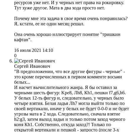
ресурсов уже нет. И у черных нет права на рокировку.
Тут хуже другое. Мата в два хода просто нет.
Почему мне эта задача в свое время очень понравилась?
Я, кстати, ее не один месяц решал.
Она очень хорошо иллюстрирует понятие "тришкин
кафтан".
16 июля 2021 14:10
0
Сергей Иванович
"В предположении, что все другие фигуры - черные" -
это кроме перечисленных в первом комменте восьми
белых...
И насчет вычислительного жанра. Я бы оставил за
черными шесть фигур: Kрe8, Лh8, Кh1, пешки f7,g6,h6.
У белых 12-ть фигур и, следовательно, у черных было
четыре взятия. Белая ладья Лh7 могла выйти только по
своей вертикали, иначе у белых не будет 0-0-0 и не будет
угрозы мата в 2 хода. Следовательно, сначала взятие
h2:g3, затем выход ладьи и только потом заход черного
коня Кh1. Собственно, откуда заход?! Только по
открытой вертикали и пешкой - запросто (после 3-х