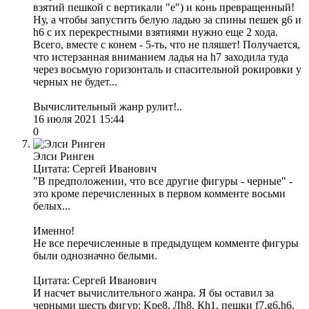
взятий пешкой с вертикали "е") и конь превращенный!
Ну, а чтобы запустить белую ладью за спины пешек g6 и
h6 с их перекрестными взятиями нужно еще 2 хода.
Всего, вместе с конем - 5-ть, что не пляшет! Получается,
что истерзанная вниманием ладья на h7 заходила туда
через восьмую горизонталь и спасительной рокировки у
черных не будет...
Вычислительный жанр рулит!..
16 июля 2021 15:44
0
Элси Ринген
Цитата: Сергей Иванович
"В предположении, что все другие фигуры - черные" -
это кроме перечисленных в первом комменте восьми
белых...
Именно!
Не все перечисленные в предыдущем комменте фигуры
были однозначно белыми.
Цитата: Сергей Иванович
И насчет вычислительного жанра. Я бы оставил за
черными шесть фигур: Kрe8, Лh8, Кh1, пешки f7,g6,h6.