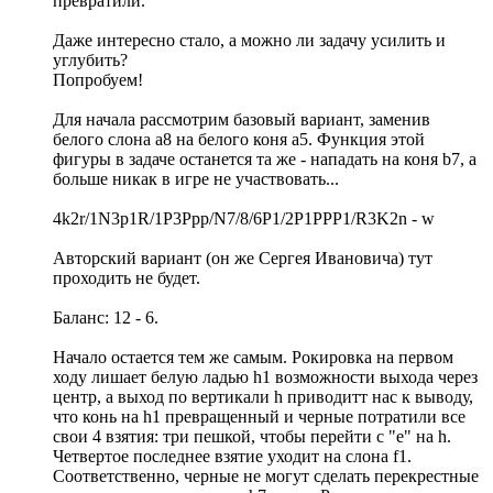
превратили.
Даже интересно стало, а можно ли задачу усилить и
углубить?
Попробуем!
Для начала рассмотрим базовый вариант, заменив
белого слона а8 на белого коня а5. Функция этой
фигуры в задаче останется та же - нападать на коня b7, а
больше никак в игре не участвовать...
4k2r/1N3p1R/1P3Ppp/N7/8/6P1/2P1PPP1/R3K2n - w
Авторский вариант (он же Сергея Ивановича) тут
проходить не будет.
Баланс: 12 - 6.
Начало остается тем же самым. Рокировка на первом
ходу лишает белую ладью h1 возможности выхода через
центр, а выход по вертикали h приводитт нас к выводу,
что конь на h1 превращенный и черные потратили все
свои 4 взятия: три пешкой, чтобы перейти с "е" на h.
Четвертое последнее взятие уходит на слона f1.
Соответственно, черные не могут сделать перекрестные