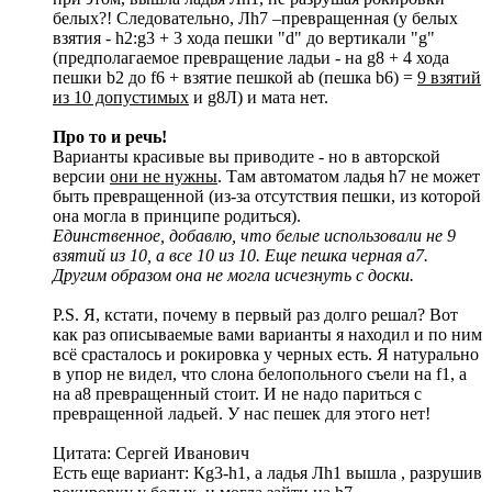
белых?! Следовательно, Лh7 –превращенная (у белых
взятия - h2:g3 + 3 хода пешки "d" до вертикали "g"
(предполагаемое превращение ладьи - на g8 + 4 хода
пешки b2 до f6 + взятие пешкой ab (пешка b6) =
9 взятий
из 10 допустимых
и g8Л) и мата нет.
Про то и речь!
Варианты красивые вы приводите - но в авторской
версии
они не нужны
. Там автоматом ладья h7 не может
быть превращенной (из-за отсутствия пешки, из которой
она могла в принципе родиться).
Единственное, добавлю, что белые использовали не 9
взятий из 10, а все 10 из 10. Еще пешка черная а7.
Другим образом она не могла исчезнуть с доски.
P.S. Я, кстати, почему в первый раз долго решал? Вот
как раз описываемые вами варианты я находил и по ним
всё срасталось и рокировка у черных есть. Я натурально
в упор не видел, что слона белопольного съели на f1, а
на а8 превращенный стоит. И не надо париться с
превращенной ладьей. У нас пешек для этого нет!
Цитата: Сергей Иванович
Есть еще вариант: Кg3-h1, а ладья Лh1 вышла , разрушив