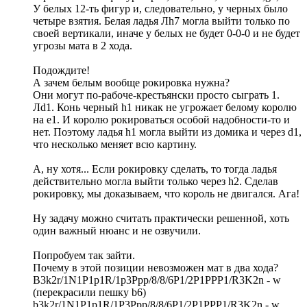
У белых 12-ть фигур и, следовательно, у черных было
четыре взятия. Белая ладья Лh7 могла выйти только по
своей вертикали, иначе у белых не будет 0-0-0 и не будет
угрозы мата в 2 хода.
Подождите!
А зачем белым вообще рокировка нужна?
Они могут по-рабоче-крестьянски просто сыграть 1.
Лd1. Конь черный h1 никак не угрожает белому королю
на е1. И королю рокироваться особой надобности-то и
нет. Поэтому ладья h1 могла выйти из домика и через d1,
что несколько меняет всю картину.
А, ну хотя... Если рокировку сделать, то тогда ладья
действительно могла выйти только через h2. Сделав
рокировку, мы доказываем, что король не двигался. Ага!
Ну задачу можно считать практически решенной, хоть
один важный нюанс и не озвучили.
Попробуем так зайти.
Почему в этой позиции невозможен мат в два хода?
B3k2r/1N1P1p1R/1p3Ppp/8/8/6P1/2P1PPP1/R3K2n - w
(перекрасили пешку b6)
b3k2r/1N1P1p1R/1P3Ppp/8/8/6P1/2P1PPP1/R3K2n - w