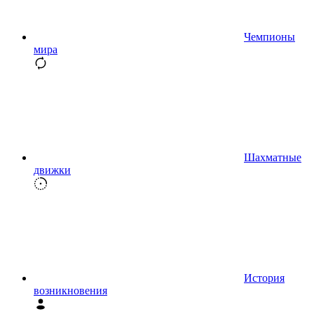
Чемпионы
мира
Шахматные
движки
История
возникновения