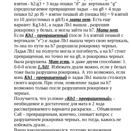
взятия - h2:g3 + 3 хода пешки "d" до вертикали "g"
(предполагаемое превращение ладьи - на g8 + 4 хода
пешки b2 до f6 + взятие пешкой ab (пешка b6) = 9 взятий
из 10 допустимых и g8Л) и
мата нет
. Есть еще
вариант: Кg3-h1, а ладья Лh1 вышла , разрушив
рокировку у белых, и могла зайти на h7.
Мата нет
.
Если
Кh1 - превращенный
(после 3-х взятий пешкой с
вертикали "е") и ладья Лh1 вышла через свою вертикаль,
то она по пути на h7 разрушила рокировку черных.
Ладья Лh1 на полпути могла и погибнуть, а на h7 стоит
превращенная, но точно не на g8, и рокировка черных
была разрушена.
Мат есть
, и даже двумя способами: 1.
0-0-0 и/или
1.Лd1
. Избежать дуали можно, если у белых
тоже была разрушена рокировка. А это возможно, если
конь
Кh1 - превращенный
и ладья Лh1 вышла столкнув
своего короля. При этом, появление ладьи на h7
возможно только после разрушения рокировки у
черных.
Получается, что условие
«Кh1 - превращенный»
-
необходимое и достаточное для мата в 2 хода
рассматриваемого варианта раскраски… Объявление
Са8 – превращенным, конечно, снимает вопрос с
разрушением рокировки черных, но тогда, кажись не
избежать дуали…
Вчера вакционинировался, поэтому возражения