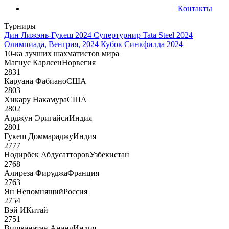
Контакты
Турниры
Дин Лижэнь-Гукеш 2024
Супертурнир Tata Steel 2024
Олимпиада, Венгрия, 2024
Кубок Синкфилда 2024
10-ка лучших шахматистов мира
Магнус Карлсен
Норвегия
2831
Каруана Фабиано
США
2803
Хикару Накамура
США
2802
Арджун Эригайси
Индия
2801
Гукеш Доммараджу
Индия
2777
Нодирбек Абдусатторов
Узбекистан
2768
Алиреза Фируджа
Франция
2763
Ян Непомнящий
Россия
2754
Вэй И
Китай
2751
Вишванатан Ананд
Индия