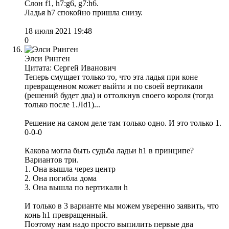
Слон f1, h7:g6, g7:h6.
Ладья h7 спокойно пришла снизу.
18 июля 2021 19:48
0
Элси Ринген
Цитата: Сергей Иванович
Теперь смущает только то, что эта ладья при коне
превращенном может выйти и по своей вертикали
(решений будет два) и оттолкнув своего короля (тогда
только после 1.Лd1)...
Решение на самом деле там только одно. И это только 1.
0-0-0
Какова могла быть судьба ладьи h1 в принципе?
Вариантов три.
1. Она вышла через центр
2. Она погибла дома
3. Она вышла по вертикали h
И только в 3 варианте мы можем уверенно заявить, что
конь h1 превращенный.
Поэтому нам надо просто выпилить первые два