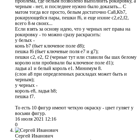
проблема, где белым позволено выполнить рокировку, а
черным - нет, и последнее нужно было доказать... С
матом тогда все просто, белым достаточно Са8,Кb7,
рокирующейся пары, пешки f6, и еще ихние c2,е2,f2,
всего 8-м своих...
Если взять за основу идею, что у черных нет права на
рокировку - то можно сразу раскрасить:
у белых -
конь b7 (бьет ключевое поле d8);
пешка f6 (бьет ключевые поля е7 и g7);
пешки с2, е2, f2 (черные тут или ставили бы шах белому
королю или пробивали бы ключевое поле d1);
ладья а1 и белый король е1. Минимум 8.
(слон а8 при определенных раскладах может быть и
черным);
у черных -
король е8, ладья h8;
пешка f7.
То есть 10 фигур имеют четкую окраску - цвет гуляет у
восьми фигур.
16 июля 2021 12:16
0
Сергей Иванович