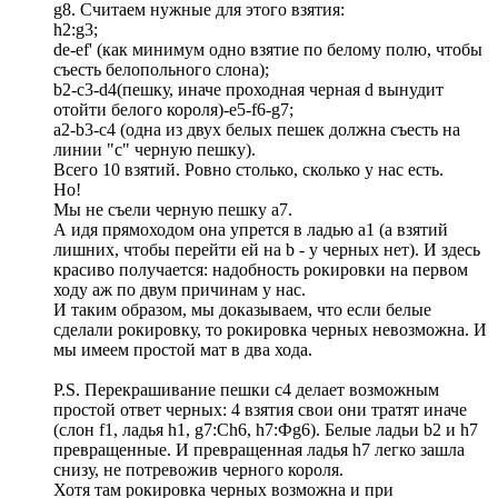
g8. Считаем нужные для этого взятия:
h2:g3;
de-ef' (как минимум одно взятие по белому полю, чтобы
съесть белопольного слона);
b2-c3-d4(пешку, иначе проходная черная d вынудит
отойти белого короля)-е5-f6-g7;
a2-b3-c4 (одна из двух белых пешек должна съесть на
линии "с" черную пешку).
Всего 10 взятий. Ровно столько, сколько у нас есть.
Но!
Мы не съели черную пешку а7.
А идя прямоходом она упрется в ладью а1 (а взятий
лишних, чтобы перейти ей на b - у черных нет). И здесь
красиво получается: надобность рокировки на первом
ходу аж по двум причинам у нас.
И таким образом, мы доказываем, что если белые
сделали рокировку, то рокировка черных невозможна. И
мы имеем простой мат в два хода.
P.S. Перекрашивание пешки с4 делает возможным
простой ответ черных: 4 взятия свои они тратят иначе
(слон f1, ладья h1, g7:Ch6, h7:Фg6). Белые ладьи b2 и h7
превращенные. И превращенная ладья h7 легко зашла
снизу, не потревожив черного короля.
Хотя там рокировка черных возможна и при