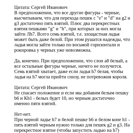
Цитата: Сергей Иванович
В предположении, что все другие фигуры - черные,
высчитываем, что для перехода пешек с "е" и "d" на g2 и
g3 достаточно пять взятий. Плюс два перекрестных
взятия пешками "g" и "h", при которых за них могла
зайти Лh7. Всего семь взятий, т.е. злощастная ладья
может быть даже белой. При этом рушатся надежды, что
ладья могла зайти только по восьмой горизонтали и
рокировка у черных уже невозможна.
Да, конечно. При предположении, что слон а8 белый, а
все остальные фигуры черные, ничего не получится.
Семь взятий хватает, даже если ладья h7 белая, чтобы
ладья на h7 могла прийти снизу, не потревожив короля.
Цитата: Сергей Иванович
Не спасает положение и если мы добавим белым пешку
b6 и Кh1 - белых будет 10, но черным достаточно
именно пяти взятий.
Нет-нет.
При черной ладье h7 и белой пешке b6 и белом коне h1 -
пять взятий черным нужно только для пешек g2 и g3. На
перекрестное взятие (чтобы запустить ладью на h7)