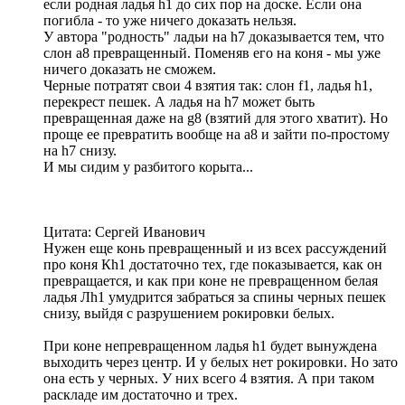
если родная ладья h1 до сих пор на доске. Если она
погибла - то уже ничего доказать нельзя.
У автора "родность" ладьи на h7 доказывается тем, что
слон а8 превращенный. Поменяв его на коня - мы уже
ничего доказать не сможем.
Черные потратят свои 4 взятия так: слон f1, ладья h1,
перекрест пешек. А ладья на h7 может быть
превращенная даже на g8 (взятий для этого хватит). Но
проще ее превратить вообще на а8 и зайти по-простому
на h7 снизу.
И мы сидим у разбитого корыта...
Цитата: Сергей Иванович
Нужен еще конь превращенный и из всех рассуждений
про коня Кh1 достаточно тех, где показывается, как он
превращается, и как при коне не превращенном белая
ладья Лh1 умудрится забраться за спины черных пешек
снизу, выйдя с разрушением рокировки белых.
При коне непревращенном ладья h1 будет вынуждена
выходить через центр. И у белых нет рокировки. Но зато
она есть у черных. У них всего 4 взятия. А при таком
раскладе им достаточно и трех.