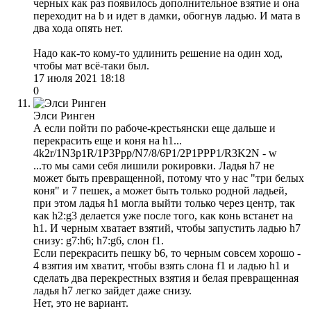
черных как раз появилось дополнительное взятие и она
переходит на b и идет в дамки, обогнув ладью. И мата в
два хода опять нет.
Надо как-то кому-то удлинить решение на один ход,
чтобы мат всё-таки был.
17 июля 2021 18:18
0
Элси Ринген
А если пойти по рабоче-крестьянски еще дальше и
перекрасить еще и коня на h1...
4k2r/1N3p1R/1P3Ppp/N7/8/6P1/2P1PPP1/R3K2N - w
...то мы сами себя лишили рокировки. Ладья h7 не
может быть превращенной, потому что у нас "три белых
коня" и 7 пешек, а может быть только родной ладьей,
при этом ладья h1 могла выйти только через центр, так
как h2:g3 делается уже после того, как конь встанет на
h1. И черным хватает взятий, чтобы запустить ладью h7
снизу: g7:h6; h7:g6, слон f1.
Если перекрасить пешку b6, то черным совсем хорошо -
4 взятия им хватит, чтобы взять слона f1 и ладью h1 и
сделать два перекрестных взятия и белая превращенная
ладья h7 легко зайдет даже снизу.
Нет, это не вариант.