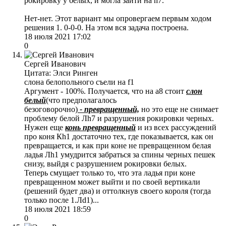
рокировку у белых, и могла зайти на h7.
Нет-нет. Этот вариант мы опровергаем первым ходом
решения 1. 0-0-0. На этом вся задача построена.
18 июля 2021 17:02
0
Сергей Иванович
Цитата: Элси Ринген
слона белопольного съели на f1
Аргумент - 100%. Получается, что на а8 стоит
слон
белый
(что предполагалось
безоговорочно)
-
превращенный,
но это еще не снимает
проблему белой Лh7 и разрушения рокировки черных.
Нужен еще
конь превращенный
и из всех рассуждений
про коня Кh1 достаточно тех, где показывается, как он
превращается, и как при коне не превращенном белая
ладья Лh1 умудрится забраться за спины черных пешек
снизу, выйдя с разрушением рокировки белых.
Теперь смущает только то, что эта ладья при коне
превращенном может выйти и по своей вертикали
(решений будет два) и оттолкнув своего короля (тогда
только после 1.Лd1)...
18 июля 2021 18:59
0