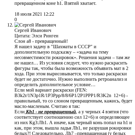
превращенном коне h1. Взятий хватает.
18 июля 2021 12:22
0
Сергей Иванович
Цитата: Элси Ринген
Слон а8 - превращенный!
Я нашел задачу в "Шахматы в СССР" и
дополнительную подсказку – «задача на тему
несовместимости рокировок». Решения задачи – там же
не нашел… Из условия следует, что нужно раскрасить
фигуры так, чтобы была возможность объявить мат в 2
хода. При этом вырисовывается, что только раскраски
будет не достаточно. Нужно выполнить ретроанализ и
определить дополнительное условие…
Если мой вариант раскраски (FEN:
B3k2r/1N3p1R/1P3Ppp/8/8/6P1/2P1PPP1/R3K2n 12+6) -
правильный, то со слоном превращенным, кажись, будет
масло-масленым. Считаю я так:
Если
Кh1 - не превращенный
, а у черных 4 взятия (что
соответствует соотношению сил 12+6) и определяющее
из них Кg3:Лh1. А иначе, как черный конь попал на h1 и
как, при этом, вышла ладья Лh1, не разрушая рокировки
белых?! Следовательно, Лh7 –превращенная (у белых