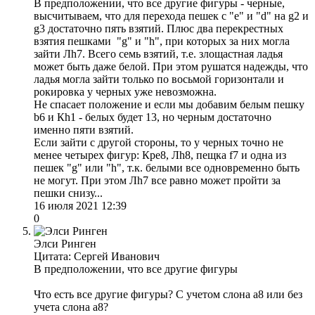
В предположении, что все другие фигуры - черные,
высчитываем, что для перехода пешек с "е" и "d" на g2 и
g3 достаточно пять взятий. Плюс два перекрестных
взятия пешками "g" и "h", при которых за них могла
зайти Лh7. Всего семь взятий, т.е. злощастная ладья
может быть даже белой. При этом рушатся надежды, что
ладья могла зайти только по восьмой горизонтали и
рокировка у черных уже невозможна.
Не спасает положение и если мы добавим белым пешку
b6 и Кh1 - белых будет 13, но черным достаточно
именно пяти взятий.
Если зайти с другой стороны, то у черных точно не
менее четырех фигур: Кре8, Лh8, пещка f7 и одна из
пешек "g" или "h", т.к. белыми все одновременно быть
не могут. При этом Лh7 все равно может пройти за
пешки снизу...
16 июля 2021 12:39
0
Элси Ринген
Цитата: Сергей Иванович
В предположении, что все другие фигуры
Что есть все другие фигуры? С учетом слона а8 или без
учета слона а8?