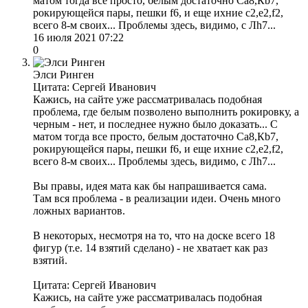
матом тогда все просто, белым достаточно Са8,Кb7,
рокирующейся пары, пешки f6, и еще ихние c2,е2,f2,
всего 8-м своих... Проблемы здесь, видимо, с Лh7...
16 июля 2021 07:22
0
Элси Ринген
Цитата: Сергей Иванович
Кажись, на сайте уже рассматривалась подобная
проблема, где белым позволено выполнить рокировку, а
черным - нет, и последнее нужно было доказать... С
матом тогда все просто, белым достаточно Са8,Кb7,
рокирующейся пары, пешки f6, и еще ихние c2,е2,f2,
всего 8-м своих... Проблемы здесь, видимо, с Лh7...
Вы правы, идея мата как бы напрашивается сама.
Там вся проблема - в реализации идеи. Очень много
ложных вариантов.
В некоторых, несмотря на то, что на доске всего 18
фигур (т.е. 14 взятий сделано) - не хватает как раз
взятий.
Цитата: Сергей Иванович
Кажись, на сайте уже рассматривалась подобная