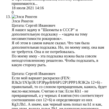
принимаются...
18 июля 2021 14:16
0
Элси Ринген
Цитата: Сергей Иванович
Я нашел задачу в "Шахматы в СССР" и
дополнительную подсказку – «задача на тему
несовместимости рокировок».
Я об этом в самом начале сказал. Что там была
дополнительная подсказка. Но, по моему имху, она вам
не требуется. Она и не потребовалась.
По моему имху - эта подсказка нужна была совсем
неподготовленному решателю. Чтобы подсказать, в
какую сторону рыть.
Цитата: Сергей Иванович
Если мой вариант раскраски (FEN:
B3k2r/1N3p1R/1P3Ppp/8/8/6P1/2P1PPP1/R3K2n 12+6) -
правильный, то со слоном превращенным, кажись, будет
масло-масленым. Считаю я так: Если Кh1 - не
превращенный, а у черных 4 взятия (что соответствует
соотношению сил 12+6) и определяющее из них
Кg3:Лh1. А иначе, как черный конь попал на h1 и как,
при этом, вышла ладья Лh1, не разрушая рокировки