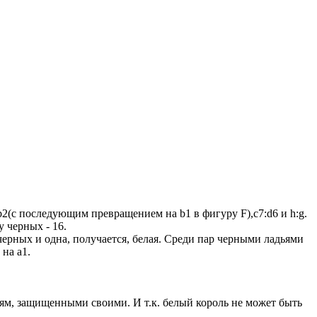
a3:b2(с последующим превращением на b1 в фигуру F),c7:d6 и h:g.
у черных - 16.
 черных и одна, получается, белая. Среди пар черными ладьями
 на а1.
краям, защищенными своими. И т.к. белый король не может быть