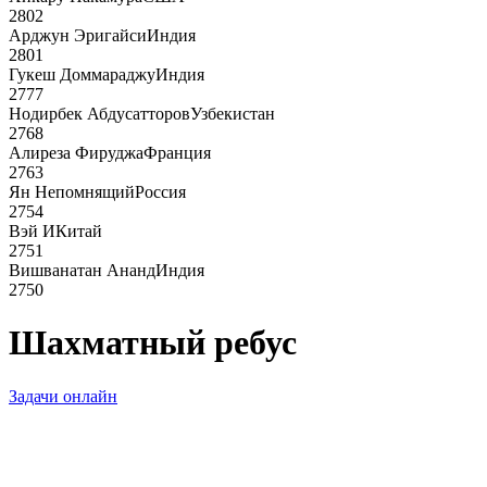
2802
Арджун Эригайси
Индия
2801
Гукеш Доммараджу
Индия
2777
Нодирбек Абдусатторов
Узбекистан
2768
Алиреза Фируджа
Франция
2763
Ян Непомнящий
Россия
2754
Вэй И
Китай
2751
Вишванатан Ананд
Индия
2750
Шахматный ребус
Задачи онлайн