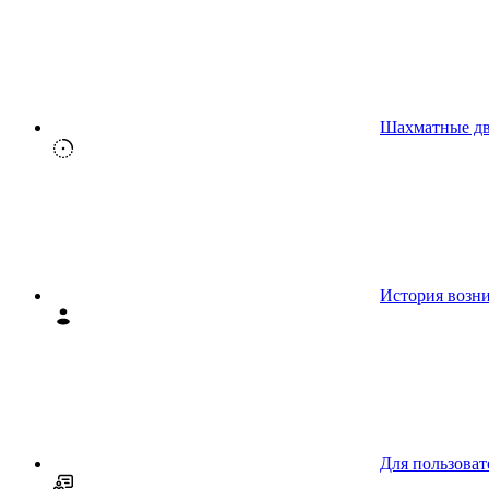
Шахматные д
История возн
Для пользоват