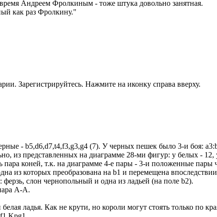
время Андреем Фролкиным - тоже штука довольно занятная.
ный как раз Фролкину."
рии. Зарегистрируйтесь. Нажмите на иконку справа вверху.
черные - b5,d6,d7,t4,f3,g3,g4 (7). У черных пешек было 3-и боя: 
ьно, из представленных на диаграмме 28-ми фигур: у белых - 12, 
ть пара коней, т.к. на диаграмме 4-е пары - 3-и положенные пары
 одна из которых преобразована на b1 и перемещена впоследствии
 ферзь, слон чернопольный и одна из ладьей (на поле b2).
о пара А-А.
 и белая ладья. Как не крути, но короли могут стоять только по 
f1,Kpg1.