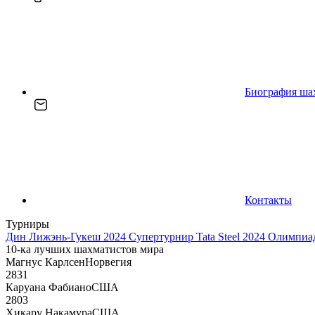
Биография ша
Контакты
Турниры
Дин Лижэнь-Гукеш 2024
Супертурнир Tata Steel 2024
Олимпиад
10-ка лучших шахматистов мира
Магнус Карлсен
Норвегия
2831
Каруана Фабиано
США
2803
Хикару Накамура
США