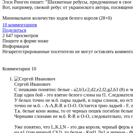
Элси Ринген пишет: "Шахматные ребусы, придуманные в свое 
Вот, например, свежий ребус от украинского автора, посвящен
Минимальное количество ходов белого короля (28+0)
10
комментариев
Поделиться
2 647 просмотров
Пишите в форме ниже
Информация
Незарегестрированные посетители не могут оставлять коммента
Комментарии
10
Сергей Иванович
С пешками понятно: белые - a2,b3,c2,d2,e2,f2,g2,h3 (8) и 
Еще один бой - это взятие белого слона на f1. Следовател
У белых точно не м.б. пары ладьей, и пары слонов, но ес
точно не м.б. - A-A,R-R и O-O. Остается трио ладьей - F,
Т.к. белые кони живы, то от черных пешек погибли белые:
Черными слонами не м.б. R-R и O-O, следовательно, эт
Уже понятно, что L,K,I,N - это два короля, черный ферзь
на g1 (там черный Сh2), то белые - Крd1,Ле1 и черные - Ф