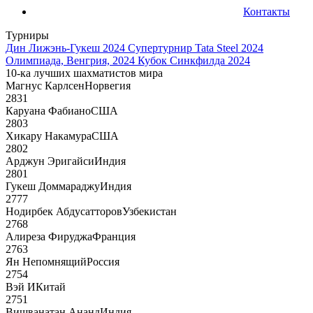
Контакты
Турниры
Дин Лижэнь-Гукеш 2024
Супертурнир Tata Steel 2024
Олимпиада, Венгрия, 2024
Кубок Синкфилда 2024
10-ка лучших шахматистов мира
Магнус Карлсен
Норвегия
2831
Каруана Фабиано
США
2803
Хикару Накамура
США
2802
Арджун Эригайси
Индия
2801
Гукеш Доммараджу
Индия
2777
Нодирбек Абдусатторов
Узбекистан
2768
Алиреза Фируджа
Франция
2763
Ян Непомнящий
Россия
2754
Вэй И
Китай
2751
Вишванатан Ананд
Индия