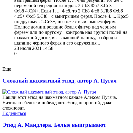
выигрышем ферзя. После 1. ... Фa8 результат тот же с
переменой очередности ходов: 2.Лb8 Фa7 3.Сe3
Ф:b8 4.Сf4+. Если 1. ... Фc8, то 2.Лb8 Фc6 3.Лb6 Ф:b6
4.c5+ Ф:c5 5.Сf8+ с выигрышем ферзя. После 4. ... Кр:c5
по другому - 5.Сe3+, но тоже с выигрышем ферзя.
Полное доминирование белых фигур над черным
ферзем или по другому - контроль над групой полей на
шахматной доске, вызывающий панику, разброд и
шатание черного ферзя и его окружения...
23 июля 2021 14:58
0
Еще
Сложный шахматный этюд, автор А. Пугач
Нашли этот этюд на шахматном канале Алексея Пугача.
Начинают белые и побеждают. Этюд непростой, даже
сложноват.
Поделиться
Этюд А. Мандлера. Белые выигрывают