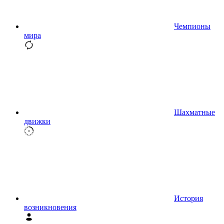
Чемпионы
мира
Шахматные
движки
История
возникновения