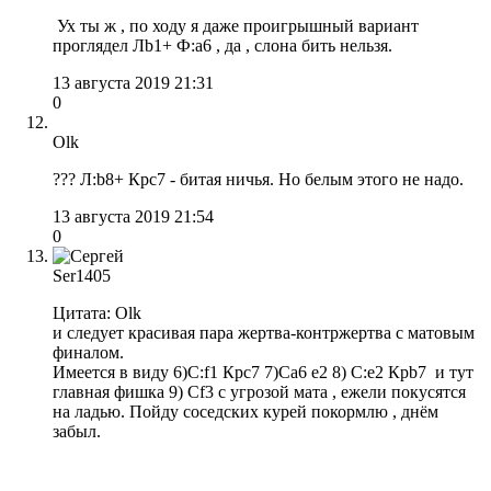
Ух ты ж , по ходу я даже проигрышный вариант
проглядел Лb1+ Ф:а6 , да , слона бить нельзя.
13 августа 2019 21:31
0
Olk
??? Л:b8+ Крс7 - битая ничья. Но белым этого не надо.
13 августа 2019 21:54
0
Ser1405
Цитата: Olk
и следует красивая пара жертва-контржертва с матовым
финалом.
Имеется в виду 6)С:f1 Крс7 7)Са6 е2 8) С:е2 Крb7 и тут
главная фишка 9) Сf3 c угрозой мата , ежели покусятся
на ладью. Пойду соседских курей покормлю , днём
забыл.