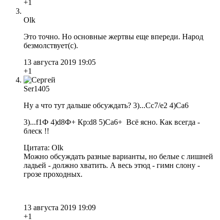
+1
Olk
Это точно. Но основные жертвы еще впереди. Народ
безмолствует(с).
13 августа 2019 19:05
+1
Ser1405
Ну а что тут дальше обсуждать? 3)...Сс7/е2 4)Са6
3)...f1Ф 4)d8Ф+ Кр:d8 5)Ca6+ Всё ясно. Как всегда -
блеск !!
Цитата: Olk
Можно обсуждать разные варианты, но белые с лишней
ладьей - должно хватить. А весь этюд - гимн слону -
грозе проходных.
13 августа 2019 19:09
+1