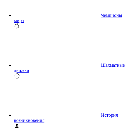
Чемпионы
мира
Шахматные
движки
История
возникновения