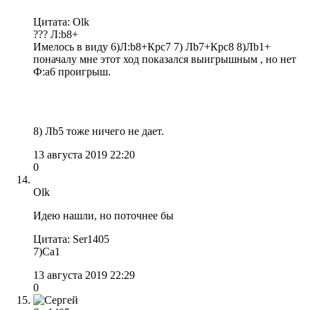
Цитата: Olk
??? Л:b8+
Имелось в виду 6)Л:b8+Крс7 7) Лb7+Крс8 8)Лb1+
поначалу мне этот ход показался выигрышным , но нет
Ф:а6 проигрыш.
8) Лb5 тоже ничего не дает.
13 августа 2019 22:20
0
Olk
Идею нашли, но поточнее бы
Цитата: Ser1405
7)Са1
13 августа 2019 22:29
0