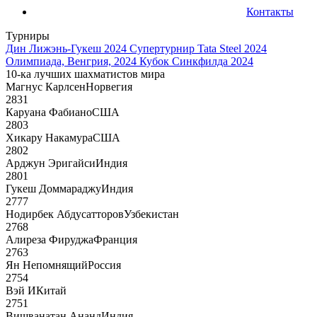
Контакты
Турниры
Дин Лижэнь-Гукеш 2024
Супертурнир Tata Steel 2024
Олимпиада, Венгрия, 2024
Кубок Синкфилда 2024
10-ка лучших шахматистов мира
Магнус Карлсен
Норвегия
2831
Каруана Фабиано
США
2803
Хикару Накамура
США
2802
Арджун Эригайси
Индия
2801
Гукеш Доммараджу
Индия
2777
Нодирбек Абдусатторов
Узбекистан
2768
Алиреза Фируджа
Франция
2763
Ян Непомнящий
Россия
2754
Вэй И
Китай
2751
Вишванатан Ананд
Индия