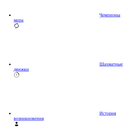
Чемпионы
мира
Шахматные
движки
История
возникновения