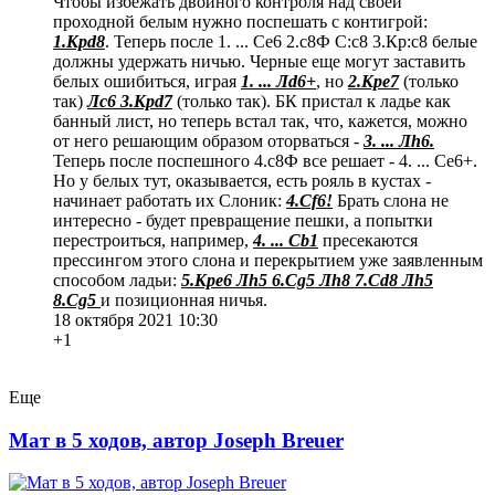
Чтобы избежать двойного контроля над своей
проходной белым нужно поспешать с контигрой:
1.Крd8
. Теперь после 1. ... Се6 2.с8Ф С:с8 3.Кр:с8 белые
должны удержать ничью. Черные еще могут заставить
белых ошибиться, играя
1. ... Лd6+
, но
2.Кре7
(только
так)
Лс6 3.Крd7
(только так). БК пристал к ладье как
банный лист, но теперь встал так, что, кажется, можно
от него решающим образом оторваться -
3. ... Лh6.
Теперь после поспешного 4.с8Ф все решает - 4. ... Се6+.
Но у белых тут, оказывается, есть рояль в кустах -
начинает работать их Слоник:
4.Сf6!
Брать слона не
интересно - будет превращение пешки, а попытки
перестроиться, например,
4. ... Сb1
пресекаются
прессингом этого слона и перекрытием уже заявленным
способом ладьи:
5.Крe6 Лh5 6.Сg5 Лh8 7.Сd8 Лh5
8.Сg5
и позиционная ничья.
18 октября 2021 10:30
+1
Еще
Мат в 5 ходов, автор Joseph Breuer