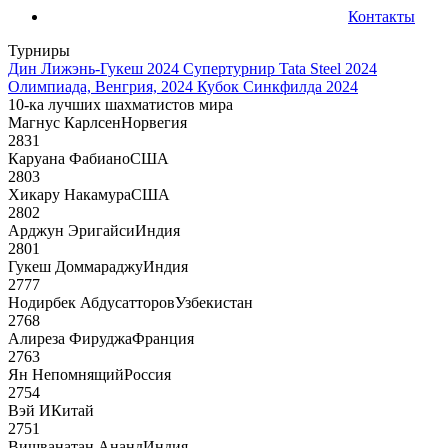
Контакты
Турниры
Дин Лижэнь-Гукеш 2024
Супертурнир Tata Steel 2024
Олимпиада, Венгрия, 2024
Кубок Синкфилда 2024
10-ка лучших шахматистов мира
Магнус Карлсен
Норвегия
2831
Каруана Фабиано
США
2803
Хикару Накамура
США
2802
Арджун Эригайси
Индия
2801
Гукеш Доммараджу
Индия
2777
Нодирбек Абдусатторов
Узбекистан
2768
Алиреза Фируджа
Франция
2763
Ян Непомнящий
Россия
2754
Вэй И
Китай
2751
Вишванатан Ананд
Индия