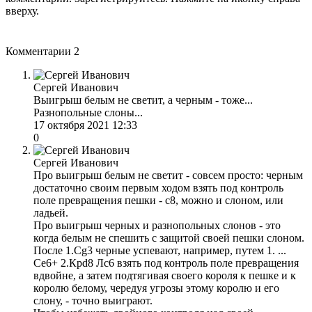
вверху.
Комментарии
2
Сергей Иванович
Выигрыш белым не светит, а черным - тоже...
Разнопольные слоны...
17 октября 2021 12:33
0
Сергей Иванович
Про выигрыш белым не светит - совсем просто: черным
достаточно своим первым ходом взять под контроль
поле превращения пешки - с8, можно и слоном, или
ладьей.
Про выигрыш черных и разнопольных слонов - это
когда белым не спешить с защитой своей пешки слоном.
После 1.Сg3 черные успевают, например, путем 1. ...
Се6+ 2.Крd8 Лс6 взять под контроль поле превращения
вдвойне, а затем подтягивая своего короля к пешке и к
королю белому, чередуя угрозы этому королю и его
слону, - точно выиграют.