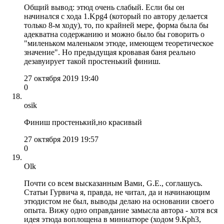
Общий вывод: этюд очень слабый. Если бы он
начинался с хода 1.Kpg4 (который по автору делается
только 8-м ходу), то, по крайней мере, форма была бы
адекватна содержанию и можно было бы говорить о
"миленьком маленьком этюде, имеющем теоретическое
значение". Но предыдущая кровавая баня реально
дезавуирует такой простенький финиш.
27 октября 2019 19:40
0
osik
Финиш простенький,но красивый
27 октября 2019 19:57
0
Olk
Почти со всем высказанным Вами, G.E., соглашусь.
Статьи Гурвича я, правда, не читал, да и начинающим
этюдистом не был, выводы делаю на основании своего
опыта. Вижу одно оправдание замысла автора - хотя вся
идея этюда воплощена в миниатюре (ходом 9.Крh3,