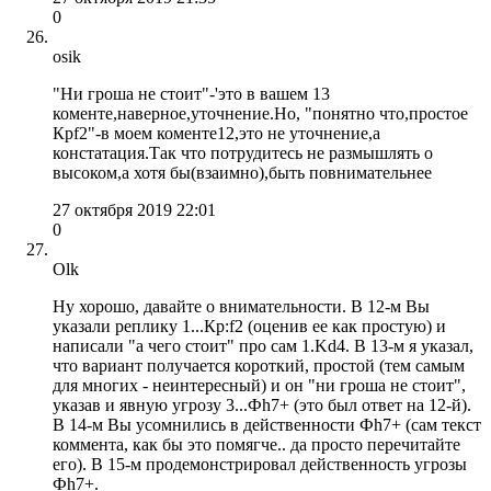
0
osik
"Ни гроша не стоит"-'это в вашем 13
коменте,наверное,уточнение.Но, "понятно что,простое
Крf2"-в моем коменте12,это не уточнение,а
констатация.Так что потрудитесь не размышлять о
высоком,а хотя бы(взаимно),быть повнимательнее
27 октября 2019 22:01
0
Olk
Ну хорошо, давайте о внимательности. В 12-м Вы
указали реплику 1...Кр:f2 (оценив ее как простую) и
написали "а чего стоит" про сам 1.Kd4. В 13-м я указал,
что вариант получается короткий, простой (тем самым
для многих - неинтересный) и он "ни гроша не стоит",
указав и явную угрозу 3...Фh7+ (это был ответ на 12-й).
В 14-м Вы усомнились в действенности Фh7+ (сам текст
коммента, как бы это помягче.. да просто перечитайте
его). В 15-м продемонстрировал действенность угрозы
Фh7+.