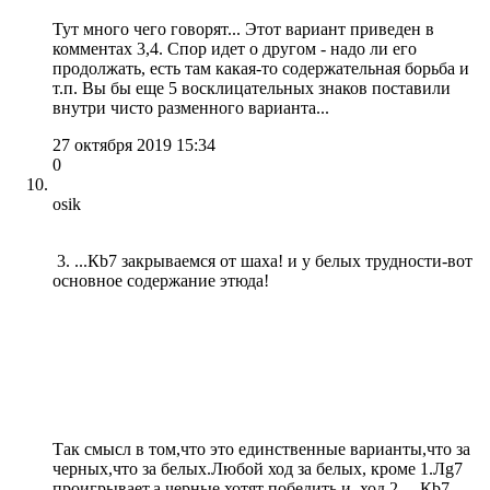
Тут много чего говорят... Этот вариант приведен в
комментах 3,4. Спор идет о другом - надо ли его
продолжать, есть там какая-то содержательная борьба и
т.п. Вы бы еще 5 восклицательных знаков поставили
внутри чисто разменного варианта...
27 октября 2019 15:34
0
osik
3. ...Кb7 закрываемся от шаха! и у белых трудности-вот
основное содержание этюда!
Так смысл в том,что это единственные варианты,что за
черных,что за белых.Любой ход за белых, кроме 1.Лg7
проигрывает,а черные хотят победить,и ход 2.....Кb7