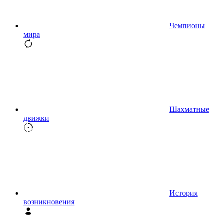
Чемпионы
мира
Шахматные
движки
История
возникновения