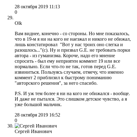
28 октября 2019 11:13
0
Olk
Вам виднее, конечно - со стороны. Но мне показалось,
что в 19-м я ни на кого не наезжал и никого не обижал,
лишь констатировал "Вот у нас троих оно слегка и
разошлось..."(с). Ну и призвал G.E. не требовать порки
автора - из гуманизма. Короче, надо его мнение
спросить - был ему неприятен коммент 19 или все
нормально. Если что-то не так, готов перед G.E.
извиниться. Пользуясь случаем, отмечу, что именно
коммент 2 приблизил к быстрому пониманию
"авторского решения", за него спасибо.
P.S. И уж тем более я ни на кого не обижался - вообще.
И даже не пытался. Это слишком детское чувство, а я
уже большой мальчик.
28 октября 2019 16:52
0
Сергей Иванович