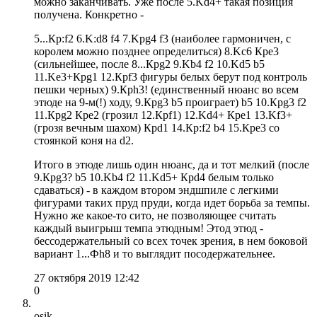
можно заканчивать. Уже после 5.Kd4+ такая позиция
получена. Конкретно -
5...Кр:f2 6.K:d8 f4 7.Kрg4 f3 (наиболее гармоничен, с
королем можно позднее определиться) 8.Kc6 Крe3
(сильнейшее, после 8...Крg2 9.Kb4 f2 10.Kd5 b5
11.Ke3+Крg1 12.Крf3 фигуры белых берут под контроль
пешки черных) 9.Крh3! (единственный нюанс во всем
этюде на 9-м(!) ходу, 9.Крg3 b5 проиграет) b5 10.Крg3 f2
11.Крg2 Крe2 (грозил 12.Крf1) 12.Kd4+ Крe1 13.Kf3+
(грозя вечным шахом) Крd1 14.Кр:f2 b4 15.Крe3 со
стоянкой коня на d2.
Итого в этюде лишь один нюанс, да и тот мелкий (после
9.Крg3? b5 10.Kb4 f2 11.Kd5+ Крd4 белым только
сдаваться) - в каждом втором эндшпиле с легкими
фигурами таких пруд пруди, когда идет борьба за темпы.
Нужно же какое-то сито, не позволяющее считать
каждый выигрыш темпа этюдным! Этод этюд -
бессодержательный со всех точек зрения, в нем боковой
вариант 1...Фh8 и то выглядит посодержательнее.
27 октября 2019 12:42
0
osik