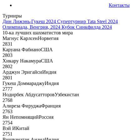
Контакты
Турниры
Дин Лижэнь-Гукеш 2024
Супертурнир Tata Steel 2024
Олимпиада, Венгрия, 2024
Кубок Синкфилда 2024
10-ка лучших шахматистов мира
Магнус Карлсен
Норвегия
2831
Каруана Фабиано
США
2803
Хикару Накамура
США
2802
Арджун Эригайси
Индия
2801
Гукеш Доммараджу
Индия
2777
Нодирбек Абдусатторов
Узбекистан
2768
Алиреза Фируджа
Франция
2763
Ян Непомнящий
Россия
2754
Вэй И
Китай
2751
Вишванатан Ананд
Индия