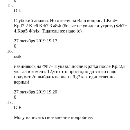
0
Olk
Глубокий анализ. Но отвечу на Ваш вопрос. 1.Kd4+
Кр:f2 2.K:e6 K:b7 3.a8Ф (белые не увидели угрозу) Фh7+
4.Крg5 Фh4x. Тщательнее надо (с).
27 октября 2019 19:17
0
osik
извиняюсь,на Фh7+ я указал,после Kр:f4,а после Кр:f2,я
указал в комент. 12,что это просто,но до этого надо
подумать!и выбрать вариант Лg7 как единственно
верный
27 октября 2019 19:20
0
G.E.
Могу написать свое мнение подробнее.