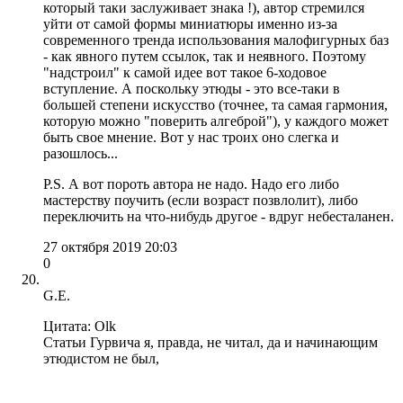
который таки заслуживает знака !), автор стремился
уйти от самой формы миниатюры именно из-за
современного тренда использования малофигурных баз
- как явного путем ссылок, так и неявного. Поэтому
"надстроил" к самой идее вот такое 6-ходовое
вступление. А поскольку этюды - это все-таки в
большей степени искусство (точнее, та самая гармония,
которую можно "поверить алгеброй"), у каждого может
быть свое мнение. Вот у нас троих оно слегка и
разошлось...
P.S. А вот пороть автора не надо. Надо его либо
мастерству поучить (если возраст позвлолит), либо
переключить на что-нибудь другое - вдруг небесталанен.
27 октября 2019 20:03
0
G.E.
Цитата: Olk
Статьи Гурвича я, правда, не читал, да и начинающим
этюдистом не был,