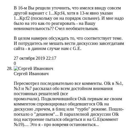
В 16-м Вы рещили уточнить, что имелся ввиду совсем
другой вариант с 1...Кр:f4, хотя в 13-м явно указан
1...Кр:f2 (поскольку он на порядок сильнее). И мне надо
было на это как-то реагировать - на Вашу
невнимательность?? Счел необязательным.
В целом намерен обсуждать то, что соответствует теме.
И потрудитесь не мешать вести дискуссию завсегдатаям
сайта - в данном случае нам с G.E.
27 октября 2019 22:17
0
Сергей Иванович
Пересмотрел последовательно все комменты. Olk в №1,
№3 и №7 рассказал обо всем достойном внимания
постоянных решателей (все
промолчали). Подключившийся Оsik первым же своим
комментом спровоцировал обидевшегося Olk на
дискусию ,причем, в блиц или "турбо" режиме. Пошло-
поехало о "дешевом"... В параллелной дискуссии Olk
под настроение пытался обидеться и на G.E(коммент
№19).... Это я - про вовремя остановиться...