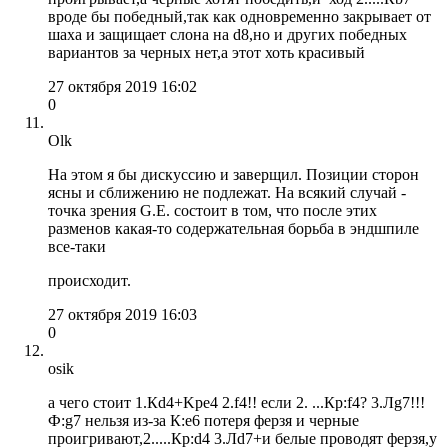
вроде бы победный,так как одновременно закрывает от
шаха и защищает слона на d8,но и других победных
вариантов за черных нет,а этот хоть красивый
27 октября 2019 16:02
0
Olk
На этом я бы дискуссию и заверщил. Позиции сторон
ясны и сближению не подлежат. На всякий случай -
точка зрения G.E. состоит в том, что после этих
разменов какая-то содержательная борьба в эндшпиле
все-таки
происходит.
27 октября 2019 16:03
0
osik
а чего стоит 1.Кd4+Kpe4 2.f4!! если 2. ...Кр:f4? 3.Лg7!!!
Ф:g7 нельзя из-за К:e6 потеря ферзя и черные
проигривают,2.....Кр:d4 3.Лd7+и белые проводят ферзя,у