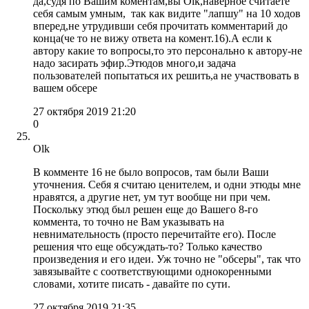
да,судя по Вашим коментам,вы Olk,наверное считаете
себя самым умным, так как видите "лапшу" на 10 ходов
вперед,не утрудивши себя прочитать комментарий до
конца(че то не вижу ответа на комент.16).А если к
автору какие то вопросы,то это персонально к автору-не
надо засирать эфир.Этюдов много,и задача
пользователей попытаться их решить,а не участвовать в
вашем обсере
27 октября 2019 21:20
0
Olk
В комменте 16 не было вопросов, там были Ваши
уточнения. Себя я считаю ценителем, и одни этюды мне
нравятся, а другие нет, ум тут вообще ни при чем.
Поскольку этюд был решен еще до Вашего 8-го
коммента, то точно не Вам указывать на
невнимательность (просто перечитайте его). После
решения что еще обсуждать-то? Только качество
произведения и его идеи. Уж точно не "обсеры", так что
завязывайте с соответствующими однокоренными
словами, хотите писать - давайте по сути.
27 октября 2019 21:35