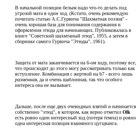
В начальной позиции белым надо что-то делать под
угрозой мата в один ход. (Кстати, очень рекомендую
почитать статью А.С.Гурвича "Шахматная поэзия" -
очень хорошая база для понимания содержания и
оформления этюда для начинающих. Публиковалась в
книге "Советский шахмтаный этюд", 1955, а затем в
сборнике самого Гурвича "Этюды", 1961).
Защита от мата заканчивается на 6-ом ходу, поэтому все,
что происходит до этого могу рассматривать только как
вступление. Комбинация с жертвой на b7 - всего лишь
разменная
, да и очень шаблонная, так что особого
интереса она не вызывает.
Дальше, после еще двух очевидных взятий и начинается
собственно "этюд", в котором, как верно отметил
Olk
есть ровно один интересный ход (потеря темпа) и ровно
одна интересная позиция взаимного цугцванга.