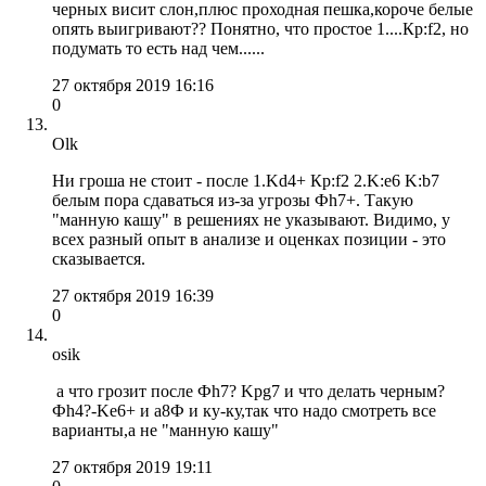
черных висит слон,плюс проходная пешка,короче белые
опять выигривают?? Понятно, что простое 1....Кр:f2, но
подумать то есть над чем......
27 октября 2019 16:16
0
Olk
Ни гроша не стоит - после 1.Kd4+ Кр:f2 2.K:e6 K:b7
белым пора сдаваться из-за угрозы Фh7+. Такую
"манную кашу" в решениях не указывают. Видимо, у
всех разный опыт в анализе и оценках позиции - это
сказывается.
27 октября 2019 16:39
0
osik
а что грозит после Фh7? Kpg7 и что делать черным?
Фh4?-Ke6+ и а8Ф и ку-ку,так что надо смотреть все
варианты,а не "манную кашу"
27 октября 2019 19:11