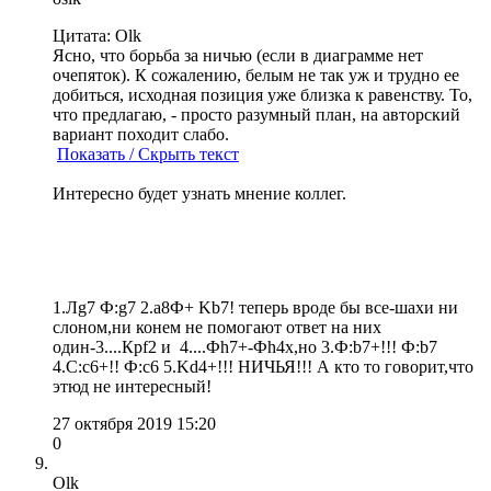
Цитата: Olk
Ясно, что борьба за ничью (если в диаграмме нет
очепяток). К сожалению, белым не так уж и трудно ее
добиться, исходная позиция уже близка к равенству. То,
что предлагаю, - просто разумный план, на авторский
вариант походит слабо.
Показать / Скрыть текст
Интересно будет узнать мнение коллег.
1.Лg7 Ф:g7 2.a8Ф+ Kb7! теперь вроде бы все-шахи ни
слоном,ни конем не помогают ответ на них
один-3....Крf2 и 4....Фh7+-Фh4х,но 3.Ф:b7+!!! Ф:b7
4.C:c6+!! Ф:c6 5.Kd4+!!! НИЧЬЯ!!! А кто то говорит,что
этюд не интересный!
27 октября 2019 15:20
0
Olk