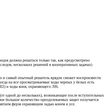
иция должна решаться только так, как предусмотрено
ледов, нескольких решений в кооперативных задачах)
 что и самый опытный решатель врядли сможет воспроизвести
 когда на все просматриваемые ходы черных у белых есть
 Лf2) и ходы коня, охраняющего Лf6.
(от одной до нескольких), возникающие после вступительных
мое большое количество преодолеваемых защит получается
взятием ферзя охранявшим ладью конем и усе.