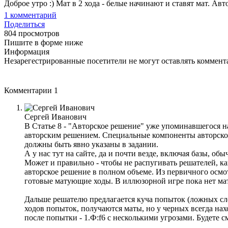
Доброе утро :) Мат в 2 хода - белые начинают и ставят мат. Авто
1
комментарий
Поделиться
804 просмотров
Пишите в форме ниже
Информация
Незарегестрированные посетители не могут оставлять коммента
Комментарии
1
Сергей Иванович
В Статье 8 - "Авторское решение" уже упоминавшегося н
авторским решением. Специальные компоненты авторског
должны быть явно указаны в задании.
А у нас тут на сайте, да и почти везде, включая базы, обы
Может и правильно - чтобы не распугивать решателей, ка
авторское решение в полном объеме. Из первичного осмотр
готовые матующие ходы. В иллюзорной игре пока нет матов 
Дальше решателю предлагается куча попыток (ложных сле
ходов попыток, получаются маты, но у черных всегда на
после попытки - 1.Ф:f6 c несколькими угрозами. Будете 