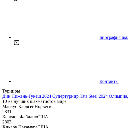
Биография ша
Контакты
Турниры
Дин Лижэнь-Гукеш 2024
Супертурнир Tata Steel 2024
Олимпиад
10-ка лучших шахматистов мира
Магнус Карлсен
Норвегия
2831
Каруана Фабиано
США
2803
Хикару Накамура
США