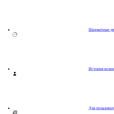
Шахматные д
История возн
Для пользоват