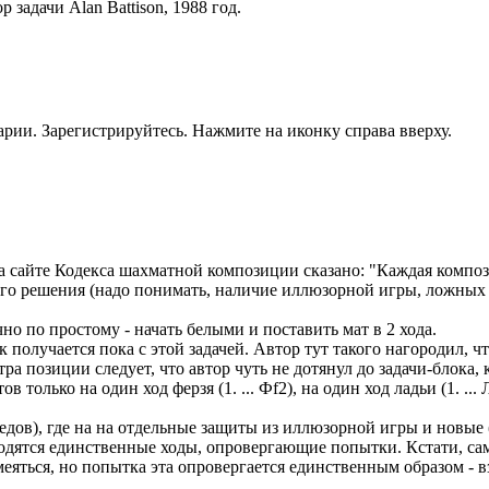
р задачи Alan Battison, 1988 год.
рии. Зарегистрируйтесь. Нажмите на иконку справа вверху.
а сайте Кодекса шахматной композиции сказано: "Каждая композ
о решения (надо понимать, наличие иллюзорной игры, ложных с
чно по простому - начать белыми и поставить мат в 2 хода.
к получается пока с этой задачей. Автор тут такого нагородил,
а позиции следует, что автор чуть не дотянул до задачи-блока,
только на один ход ферзя (1. ... Фf2), на один ход ладьи (1. ...
дов), где на на отдельные защиты из иллюзорной игры и новые 
ходятся единственные ходы, опровергающие попытки. Кстати, са
смеяться, но попытка эта опровергается единственным образом - 