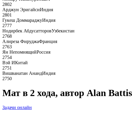
2802
Арджун Эригайси
Индия
2801
Гукеш Доммараджу
Индия
2777
Нодирбек Абдусатторов
Узбекистан
2768
Алиреза Фируджа
Франция
2763
Ян Непомнящий
Россия
2754
Вэй И
Китай
2751
Вишванатан Ананд
Индия
2750
Мат в 2 хода, автор Alan Batti
Задачи онлайн